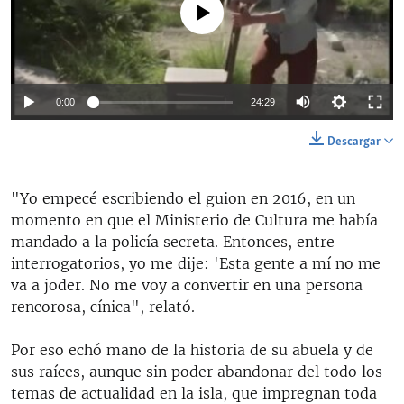
No media source currently available
Auto
0:00
24:29
144p
Descargar
270p
"Yo empecé escribiendo el guion en 2016, en un
360p
Auto
144p
270p
360p
momento en que el Ministerio de Cultura me había
mandado a la policía secreta. Entonces, entre
interrogatorios, yo me dije: 'Esta gente a mí no me
va a joder. No me voy a convertir en una persona
rencorosa, cínica", relató.
Por eso echó mano de la historia de su abuela y de
sus raíces, aunque sin poder abandonar del todo los
temas de actualidad en la isla, que impregnan toda