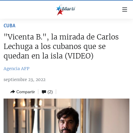
Enlaces
de
accesibilidad
CUBA
TITULARES
Ir
"Vicenta B.", la mirada de Carlos
al
CUBA
Lechuga a los cubanos que se
contenido
ESTADOS UNIDOS
principal
CUBA
quedan en la isla (VIDEO)
Ir
AMÉRICA LATINA
DERECHOS HUMANOS
ESTADOS UNIDOS
a
Agencia AFP
INMIGRACIÓN
la
#11JCUBA, 5 AÑOS DESPUÉS
AMÉRICA 250
septiembre 23, 2022
navegación
MUNDO
INFORME DEL DEPARTAMENTO DE ESTADO DE EEUU
principal
SOBRE CUBA
Compartir
(2)
DEPORTES
Ir
a
ARTE Y ENTRETENIMIENTO
la
OPINIÓN GRÁFICA
búsqueda
AUDIOVISUALES MARTÍ