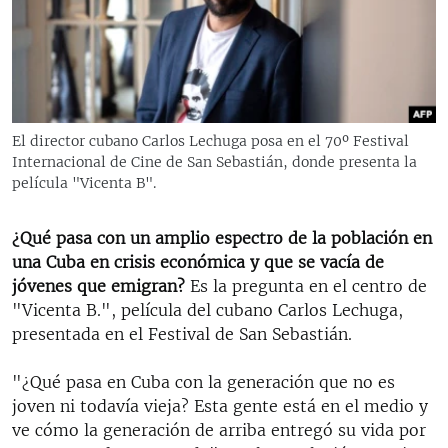
RADIO MARTÍ
ESPECIALES
MULTIMEDIA
ESPECIALES
EDITORIALES
LA REALIDAD DE LA VIVIENDA EN CUBA
El director cubano Carlos Lechuga posa en el 70º Festival
Internacional de Cine de San Sebastián, donde presenta la
SER VIEJO EN CUBA
SÍGUENOS
película "Vicenta B".
KENTU-CUBANO
LOS SANTOS DE HIALEAH
¿Qué pasa con un amplio espectro de la población en
una Cuba en crisis económica y que se vacía de
DESINFORMACIÓN RUSA EN AMÉRICA LATINA
jóvenes que emigran?
Es la pregunta en el centro de
LA INVASIÓN DE RUSIA A UCRANIA
"Vicenta B.", película del cubano Carlos Lechuga,
presentada en el Festival de San Sebastián.
"¿Qué pasa en Cuba con la generación que no es
joven ni todavía vieja? Esta gente está en el medio y
ve cómo la generación de arriba entregó su vida por