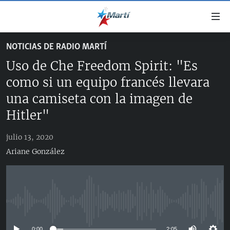
Enlaces
de
accesibilidad
NOTICIAS DE RADIO MARTÍ
TITULARES
Ir
Uso de Che Freedom Spirit: "Es
al
CUBA
contenido
como si un equipo francés llevara
ESTADOS UNIDOS
principal
CUBA
una camiseta con la imagen de
Ir
AMÉRICA LATINA
DERECHOS HUMANOS
ESTADOS UNIDOS
Hitler"
a
INMIGRACIÓN
la
#11JCUBA, 5 AÑOS DESPUÉS
AMÉRICA 250
julio 13, 2020
navegación
MUNDO
INFORME DEL DEPARTAMENTO DE ESTADO DE EEUU
Ariane González
principal
SOBRE CUBA
DEPORTES
Ir
a
ARTE Y ENTRETENIMIENTO
la
OPINIÓN GRÁFICA
búsqueda
No media source currently available
AUDIOVISUALES MARTÍ
0:00
2:05