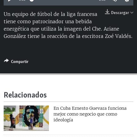
RADIO MARTÍ
Descargar
Un equipo de fútbol de la liga francesa
ESPECIALES
tiene como patrocinador una bebida
MULTIMEDIA
ESPECIALES
energética que utiliza la imagen del Che. Ariane
González tiene la reacción de la escritora Zoé Valdés.
EDITORIALES
LA REALIDAD DE LA VIVIENDA EN CUBA
SER VIEJO EN CUBA
SÍGUENOS
KENTU-CUBANO
Compartir
LOS SANTOS DE HIALEAH
DESINFORMACIÓN RUSA EN AMÉRICA LATINA
Relacionados
LA INVASIÓN DE RUSIA A UCRANIA
En Cuba Ernesto Guevara funciona
mejor como negocio que como
ideología