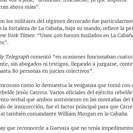
eran ahora mías".
on los militares del régimen derrocado fue particularme
 la fortaleza de La Cabaña, bajo su mando, refiere la pe
ew York Times
: “Unos 400 fueron fusilados en La Cabañ
es”.
ly Telegraph
comentó “en ocasiones funcionaban cuatro 
te, sin abogados ni testigos, llegando a juzgarse, cont
hasta 80 personas en juicios colectivos”.
encoroso como lo demuestra la venganza que tomó con 
elde Jesús Carrera. Varios oficiales del ejército rebeld
ento verbal que ambos sostuvieron en las montañas del
nfo de insurrección, fue el factor principal para que Carre
o al también comandante William Morgan en la Cabaña.
ay que reconocerle a Guevara que no tenía impedimento 