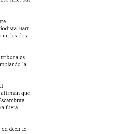
nte
riodista Hart
a en los dos
tribunales
emplando la
el
e afirman que
 Escambray
ra fuera
en decir lo