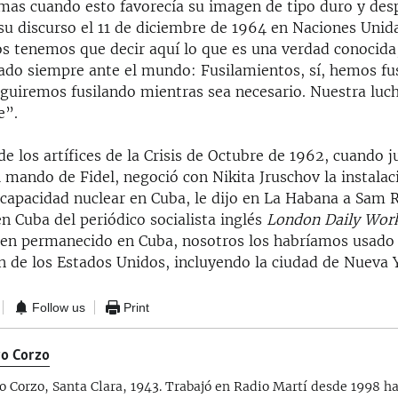
mas cuando esto favorecía su imagen de tipo duro y de
 su discurso el 11 de diciembre de 1964 en Naciones Uni
os tenemos que decir aquí lo que es una verdad conocida,
do siempre ante el mundo: Fusilamientos, sí, hemos fus
eguiremos fusilando mientras sea necesario. Nuestra luc
e”.
e los artífices de la Crisis de Octubre de 1962, cuando j
l mando de Fidel, negoció con Nikita Jruschov la instala
 capacidad nuclear en Cuba, le dijo en La Habana a Sam R
n Cuba del periódico socialista inglés
London Daily Work
sen permanecido en Cuba, nosotros los habríamos usado 
n de los Estados Unidos, incluyendo la ciudad de Nueva 
Follow us
Print
o Corzo
o Corzo, Santa Clara, 1943. Trabajó en Radio Martí desde 1998 ha