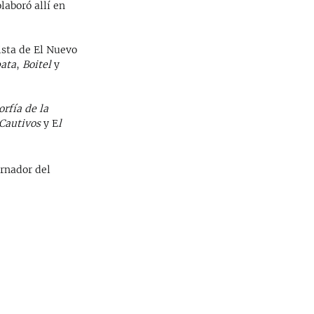
laboró allí en
sta de El Nuevo
ata
,
Boitel
y
orfía de la
Cautivos
y E
l
ernador del