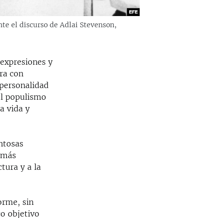
te el discurso de Adlai Stevenson,
 expresiones y
ra con
 personalidad
el populismo
a vida y
entosas
 más
tura y a la
orme, sin
co objetivo