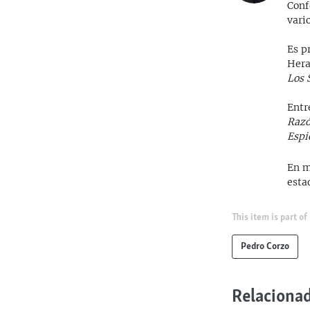
Conf
vari
Es p
Hera
Los 
Entr
Razó
Espi
En m
esta
This item is part of
Pedro Corzo
Relaciona