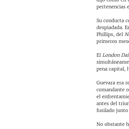
pertenencias 
Su conducta c
despiadada. En
Phillips, del
N
primeros mes
El
London Dai
simultáneamen
pena capital, 
Guevara era r
comandante reb
el enfrentami
antes del triu
fusilado junt
No obstante h