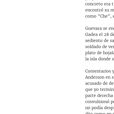
concreto era 
encontró su m
como "Che", e
Guevara se en
Gadea el 28 de
sediento de sa
soldado de ver
plato de hojal
la isla donde 
Comentarios y
Anderson en s
acusado de del
que yo terminé
parte derecha 
convulsionó po
no podía despr
dijo como en 