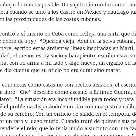
trabajar lo menos posible. Un sujeto sin rumbo como tan
eta cuando se unió a los Castro en México y naufragó jun
n las proximidades de las costas cubanas.
contró a sí mismo en Cuba como refleja una carta que di
 enero de 1957: “Querida vieja: Aquí en la selva cubana,
ngre, escribo estas ardientes líneas inspiradas en Martí
dad, al menos estoy sucio y harapiento, escribo esta ca
ata, con un arma a mi lado y algo nuevo, un cigarro en l
se dio cuenta que su oficio no era curar sino matar.
 conductas como estas no son hechos aislados, el escrit
u libro "Che" describe como asesinó a Eutimio Guerra, 
ator: "La situación era inconfundible para todos y para 
 el problema disparándole un tiro con una pistola calibr
de su cerebro. Con un orificio de salida en el temporal d
r un rato y luego murió. Cuando traté de quitarle sus p
enderle el reloj que lo tenía unido a su cinto con una c
una voz lejana, "arráncalo, muchacho, ya que importa. " 