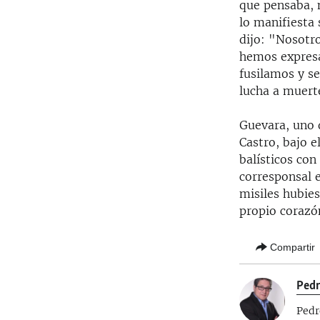
que pensaba, 
lo manifiesta
dijo: "Nosotr
hemos expresa
fusilamos y s
lucha a muert
Guevara, uno d
Castro, bajo e
balísticos con
corresponsal e
misiles hubie
propio corazó
Compartir
Pedr
Pedr