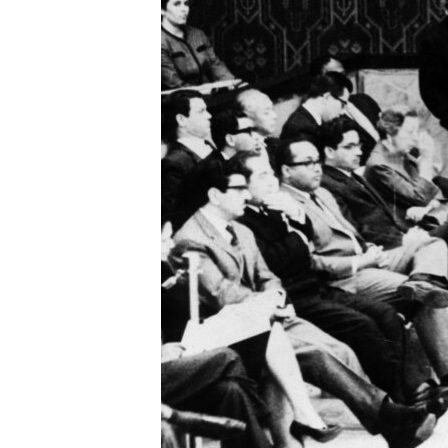
RADIO MARTÍ
ESPECIALES
MULTIMEDIA
ESPECIALES
EDITORIALES
LA REALIDAD DE LA VIVIENDA EN
CUBA
SER VIEJO EN CUBA
KENTU-CUBANO
LOS SANTOS DE HIALEAH
DESINFORMACIÓN RUSA EN
AMÉRICA LATINA
LA INVASIÓN DE RUSIA A UCRANIA