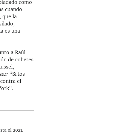
spiadado como
das cuando
 que la
ilado,
ha es una
unto a Raúl
ción de cohetes
ussel,
er:
“Si los
contra el
York”.
sta el 2021.