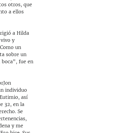
tos otros, que
to a ellos
rigió a Hilda
 vivo y
. Como un
rta sobre un
a boca", fue en
orJon
un individuo
Eutimio, así
e 32, en la
erecho. Se
ertenencias,
adena y me
Eso hice. Sus