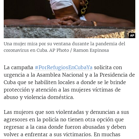
RADIO MARTÍ
ESPECIALES
MULTIMEDIA
ESPECIALES
EDITORIALES
LA REALIDAD DE LA VIVIENDA EN CUBA
Una mujer mira por su ventana durante la pandemia del
coronavirus en Cuba. AP Photo / Ramon Espinosa
SER VIEJO EN CUBA
SÍGUENOS
KENTU-CUBANO
La campaña
#PorRefugiosEnCubaYa
solicita con
LOS SANTOS DE HIALEAH
urgencia a la Asamblea Nacional y a la Presidencia de
Cuba que se habiliten locales a donde se le brinde
DESINFORMACIÓN RUSA EN AMÉRICA LATINA
protección y atención a las mujeres víctimas de
LA INVASIÓN DE RUSIA A UCRANIA
abuso y violencia doméstica.
Las mujeres que son violentadas y denuncian a sus
agresores en la policía no tienen otra opción que
regresar a la casa donde fueron abusadas y deben
volver a enfrentar a sus victimarios. En muchas