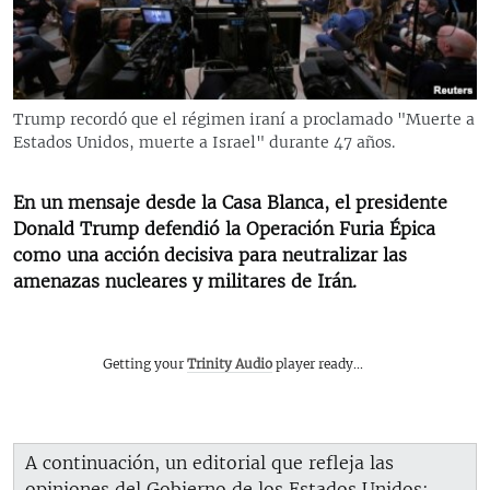
RADIO MARTÍ
ESPECIALES
MULTIMEDIA
ESPECIALES
Trump recordó que el régimen iraní a proclamado "Muerte a
EDITORIALES
LA REALIDAD DE LA VIVIENDA EN CUBA
Estados Unidos, muerte a Israel" durante 47 años.
SER VIEJO EN CUBA
SÍGUENOS
En un mensaje desde la Casa Blanca, el presidente
KENTU-CUBANO
Donald Trump defendió la Operación Furia Épica
como una acción decisiva para neutralizar las
LOS SANTOS DE HIALEAH
amenazas nucleares y militares de Irán.
DESINFORMACIÓN RUSA EN AMÉRICA LATINA
LA INVASIÓN DE RUSIA A UCRANIA
Getting your
Trinity Audio
player ready...
A continuación, un editorial que refleja las
opiniones del Gobierno de los Estados Unidos: