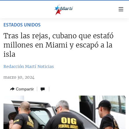
Enlaces
de
accesibilidad
ESTADOS UNIDOS
TITULARES
Ir
Tras las rejas, cubano que estafó
al
CUBA
millones en Miami y escapó a la
contenido
ESTADOS UNIDOS
principal
CUBA
isla
Ir
AMÉRICA LATINA
DERECHOS HUMANOS
ESTADOS UNIDOS
a
Redacción Martí Noticias
INMIGRACIÓN
la
#11JCUBA, 5 AÑOS DESPUÉS
AMÉRICA 250
marzo 30, 2024
navegación
MUNDO
INFORME DEL DEPARTAMENTO DE ESTADO DE EEUU
principal
SOBRE CUBA
Compartir
DEPORTES
Ir
a
ARTE Y ENTRETENIMIENTO
la
OPINIÓN GRÁFICA
búsqueda
AUDIOVISUALES MARTÍ