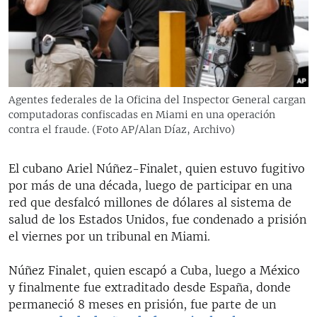
RADIO MARTÍ
ESPECIALES
MULTIMEDIA
ESPECIALES
EDITORIALES
LA REALIDAD DE LA VIVIENDA EN CUBA
Agentes federales de la Oficina del Inspector General cargan
computadoras confiscadas en Miami en una operación
SER VIEJO EN CUBA
SÍGUENOS
contra el fraude. (Foto AP/Alan Díaz, Archivo)
KENTU-CUBANO
LOS SANTOS DE HIALEAH
El cubano Ariel Núñez-Finalet, quien estuvo fugitivo
por más de una década, luego de participar en una
DESINFORMACIÓN RUSA EN AMÉRICA LATINA
red que desfalcó millones de dólares al sistema de
LA INVASIÓN DE RUSIA A UCRANIA
salud de los Estados Unidos, fue condenado a prisión
el viernes por un tribunal en Miami.
Núñez Finalet, quien escapó a Cuba, luego a México
y finalmente fue extraditado desde España, donde
permaneció 8 meses en prisión, fue parte de un