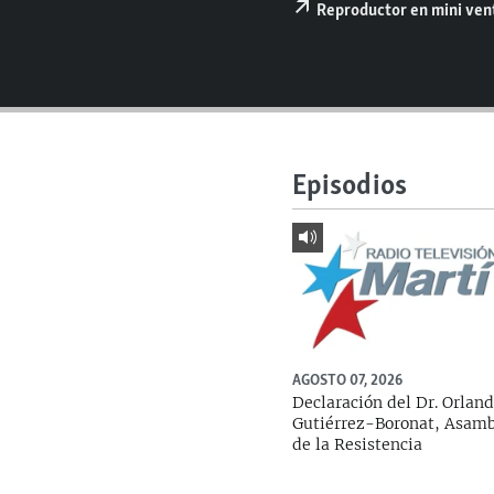
RADIO MARTÍ
Reproductor en mini ve
ESPECIALES
MULTIMEDIA
ESPECIALES
EDITORIALES
LA REALIDAD DE LA VIVIENDA EN
CUBA
Episodios
SER VIEJO EN CUBA
KENTU-CUBANO
LOS SANTOS DE HIALEAH
DESINFORMACIÓN RUSA EN
AMÉRICA LATINA
LA INVASIÓN DE RUSIA A UCRANIA
AGOSTO 07, 2026
Declaración del Dr. Orlan
Gutiérrez-Boronat, Asam
de la Resistencia