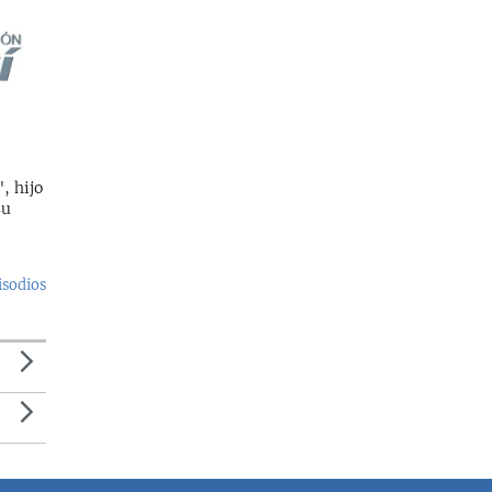
, hijo
su
isodios