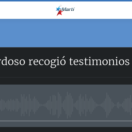
oso recogió testimonios 
No media source currently avail