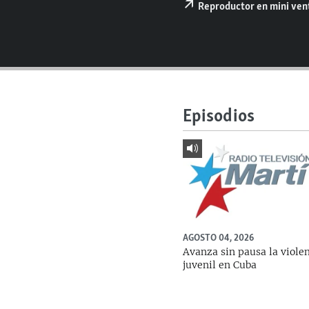
RADIO MARTÍ
Reproductor en mini ve
ESPECIALES
MULTIMEDIA
ESPECIALES
EDITORIALES
LA REALIDAD DE LA VIVIENDA EN
CUBA
Episodios
SER VIEJO EN CUBA
KENTU-CUBANO
LOS SANTOS DE HIALEAH
DESINFORMACIÓN RUSA EN
AMÉRICA LATINA
LA INVASIÓN DE RUSIA A UCRANIA
AGOSTO 04, 2026
Avanza sin pausa la viole
juvenil en Cuba