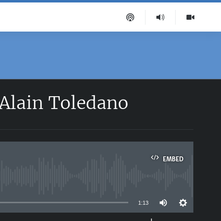
 Alain Toledano
EMBED
able
1:13