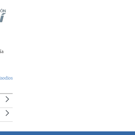
ía
isodios