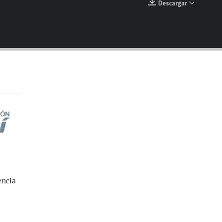
Descargar
EMBED
encia