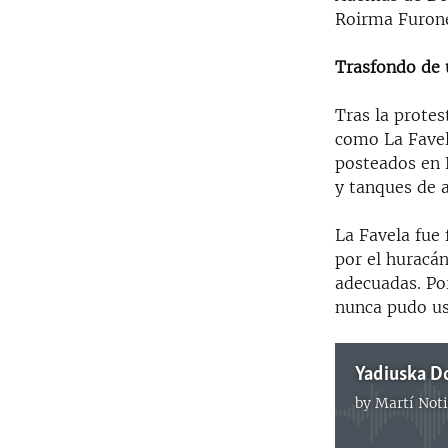
Roirma Furon
Trasfondo de 
Tras la prote
como La Favel
posteados en 
y tanques de 
La Favela fue
por el huracá
adecuadas. Po
nunca pudo us
by
Martí Noti