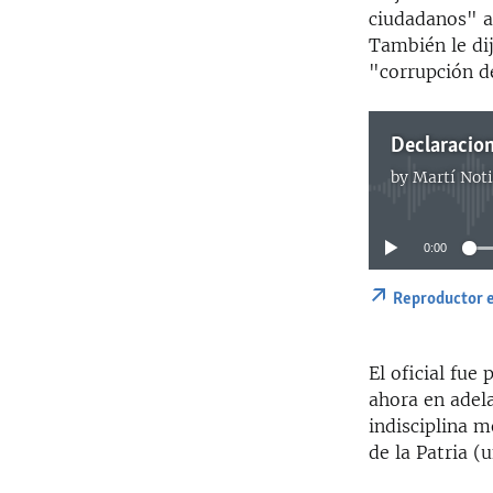
ciudadanos" al
También le dij
"corrupción d
Declaracio
by
Martí Noti
0:00
Reproductor 
El oficial fue
ahora en adela
indisciplina m
de la Patria (