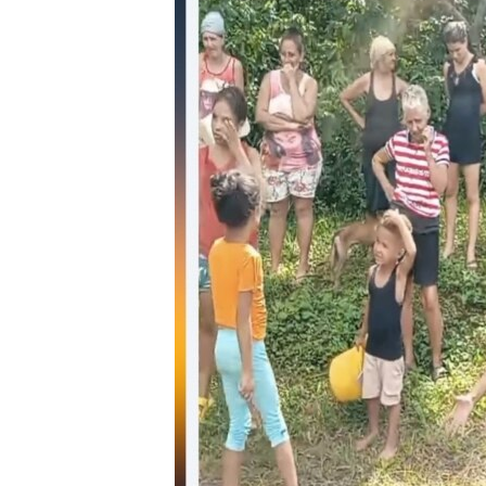
RADIO MARTÍ
ESPECIALES
MULTIMEDIA
ESPECIALES
EDITORIALES
LA REALIDAD DE LA VIVIENDA EN
CUBA
SER VIEJO EN CUBA
KENTU-CUBANO
LOS SANTOS DE HIALEAH
DESINFORMACIÓN RUSA EN
AMÉRICA LATINA
LA INVASIÓN DE RUSIA A UCRANIA