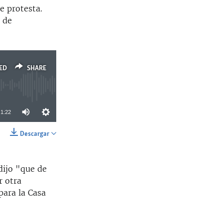
e protesta.
ó de
ED
SHARE
1:22
Descargar
SHARE
 dijo "que de
r otra
para la Casa