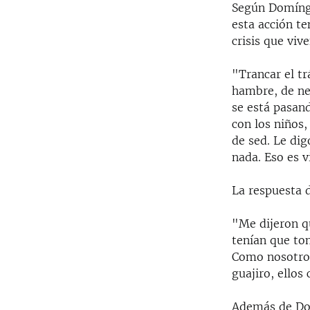
Según Domíngu
esta acción te
crisis que viv
"Trancar el t
hambre, de ne
se está pasand
con los niños
de sed. Le di
nada. Eso es 
La respuesta d
"Me dijeron qu
tenían que to
Como nosotros
guajiro, ellos
Además de Do