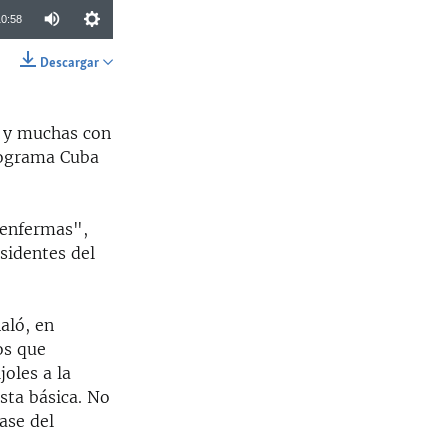
10:58
Descargar
SHARE
, y muchas con
rograma Cuba
 enfermas",
esidentes del
aló, en
os que
oles a la
sta básica. No
ase del