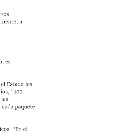
tros
amente, a
o, es
 el Estado les
cios, "100
 las
o cada paquete
cos. "En el