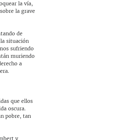
quear la vía,
 sobre la grave
atando de
la situación
amos sufriendo
están muriendo
derecho a
era.
idas que ellos
lda oscura.
n pobre, tan
mbert y