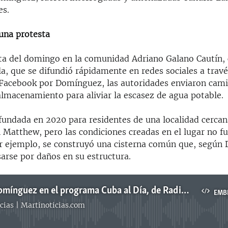
es.
una protesta
sta del domingo en la comunidad Adriano Galano Cautín,
a, que se difundió rápidamente en redes sociales a travé
Facebook por Domínguez, las autoridades enviaron cami
almacenamiento para aliviar la escasez de agua potable.
 fundada en 2020 para residentes de una localidad cercan
n Matthew, pero las condiciones creadas en el lugar no f
r ejemplo, se construyó una cisterna común que, según
arse por daños en su estructura.
Yadiuska Domínguez en el programa Cuba al Día, de Radio Martí
EMB
cias | Martinoticias.com
No media source currently available