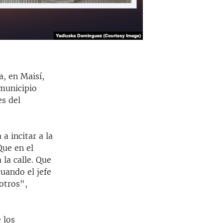
a, en Maisí,
 municipio
es del
a incitar a la
Que en el
 la calle. Que
cuando el jefe
sotros",
 los