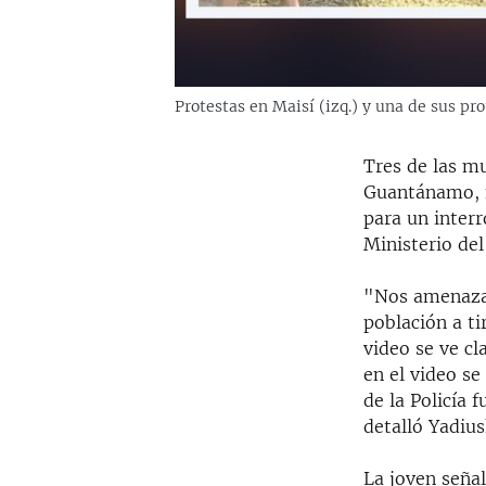
Protestas en Maisí (izq.) y una de sus p
Tres de las mu
Guantánamo, f
para un interr
Ministerio del 
"Nos amenazaro
población a ti
video se ve cl
en el video se 
de la Policía 
detalló Yadiu
La joven señal