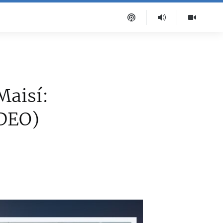
Maisí:
IDEO)