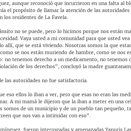
ez, aunque reconoció que incurrieron en una falta al blo
nía el propósito de llamar la atención de las autoridades
en los residentes de La Favela.
ránsito no se puede, pero lo hicimos porque nos están m
cesidad. Vaya usted a mi comunidad para que usted vea 
o allí, que se está viviendo. Nosotras somos la que est
, como se nos están muriendo de hambre, como se nos 
go: no tenemos derecho a un medicamento, no tenemos 
violación de los derechos", concluyó la madre guantanam
e las autoridades no fue satisfactoria.
e eso ellos lo iban a ver, pero que esas no eran las med
mar. A mi mamá le dijeron que la iban a meter en una ce
 somos de un municipio y de un pueblo tan pequeño, ta
 creen que nos van a intimidar con eso".
mínguez, fueron interrogadas y amenazadas Yanuris La