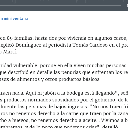
en mini ventana
EMBED
ven 89 familias, hasta dos por vivienda en algunos casos
 explicó Domínguez al periodista Tomás Cardoso en el p
o Martí.
idad vulnerable, porque en ella viven muchas personas
 que describió en detalle las penurias que enfrentan los r
asez de alimentos y otros productos básicos.
raen nada. Aquí ni jabón a la bodega está llegando", señ
los productos normados subsidiados por el gobierno, de l
mente las personas de bajos ingresos. "No nos traen frij
ros no tenemos derecho a la carne que traen por la cana
ho a huevos, no tenemos derecho a aceite... Vivimos a b
embramos, y de lo poco que podemos criar", detalló.