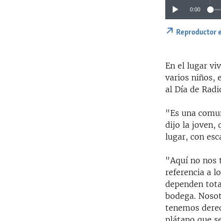
0:00
Reproductor 
En el lugar vi
varios niños,
al Día de Radi
"Es una comun
dijo la joven,
lugar, con esc
"Aquí no nos t
referencia a 
dependen total
bodega. Nosot
tenemos derec
plátano que s