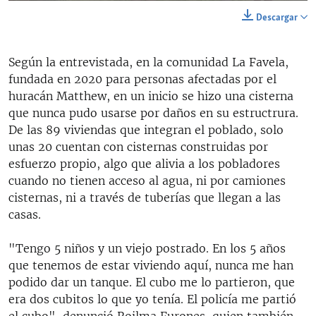
144p
Descargar
240p
Auto
144p
240p
360p
Según la entrevistada, en la comunidad La Favela,
360p
fundada en 2020 para personas afectadas por el
480p
480p
720p
1080p
huracán Matthew, en un inicio se hizo una cisterna
que nunca pudo usarse por daños en su estructrura.
720p
De las 89 viviendas que integran el poblado, solo
1080p
unas 20 cuentan con cisternas construidas por
esfuerzo propio, algo que alivia a los pobladores
cuando no tienen acceso al agua, ni por camiones
cisternas, ni a través de tuberías que llegan a las
casas.
"Tengo 5 niños y un viejo postrado. En los 5 años
que tenemos de estar viviendo aquí, nunca me han
podido dar un tanque. El cubo me lo partieron, que
era dos cubitos lo que yo tenía. El policía me partió