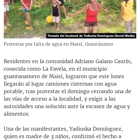
RADIO MARTÍ
ESPECIALES
MULTIMEDIA
ESPECIALES
EDITORIALES
LA REALIDAD DE LA VIVIENDA EN CUBA
Protestas por falta de agua en Maisí, Guantánamo
SER VIEJO EN CUBA
SÍGUENOS
Residentes en la comunidad Adriano Galano Cautín,
KENTU-CUBANO
conocida como La Favela, en el municipio
LOS SANTOS DE HIALEAH
guantanamero de Maisí, lograron que este lunes
llegarán al lugar camiones cisternas con agua
DESINFORMACIÓN RUSA EN AMÉRICA LATINA
potable, tras protestar el domingo cerrando una de
LA INVASIÓN DE RUSIA A UCRANIA
las vías de acceso a la localidad, y exigir a las
autoridades una solución ante la escasez de agua y
alimentos.
Una de las manifestantes, Yadiuska Domínguez,
quien es madre de 3 niños, confirmó el hecho a