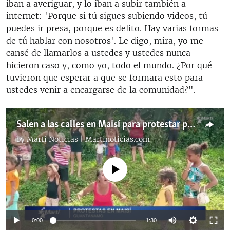
iban a averiguar, y lo iban a subir también a
internet: 'Porque si tú sigues subiendo videos, tú
puedes ir presa, porque es delito. Hay varias formas
de tú hablar con nosotros'. Le digo, mira, yo me
cansé de llamarlos a ustedes y ustedes nunca
hicieron caso y, como yo, todo el mundo. ¿Por qué
tuvieron que esperar a que se formara esto para
ustedes venir a encargarse de la comunidad?".
Salen a las calles en Maisí para protestar por la falta de agua
by
Martí Noticias | Martinoticias.com
No media source currently available
Auto
0:00
1:30