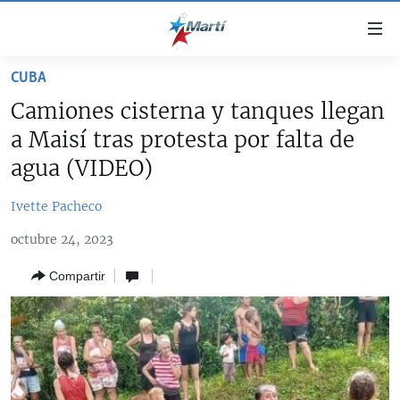
Enlaces
de
accesibilidad
CUBA
TITULARES
Ir
Camiones cisterna y tanques llegan
al
CUBA
a Maisí tras protesta por falta de
contenido
ESTADOS UNIDOS
principal
CUBA
agua (VIDEO)
Ir
AMÉRICA LATINA
DERECHOS HUMANOS
ESTADOS UNIDOS
a
Ivette Pacheco
INMIGRACIÓN
la
#11JCUBA, 5 AÑOS DESPUÉS
AMÉRICA 250
octubre 24, 2023
navegación
MUNDO
INFORME DEL DEPARTAMENTO DE ESTADO DE EEUU
principal
SOBRE CUBA
Compartir
DEPORTES
Ir
a
ARTE Y ENTRETENIMIENTO
la
OPINIÓN GRÁFICA
búsqueda
AUDIOVISUALES MARTÍ