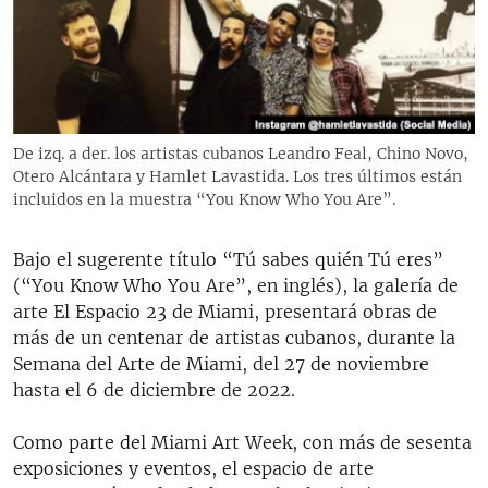
RADIO MARTÍ
ESPECIALES
MULTIMEDIA
ESPECIALES
EDITORIALES
LA REALIDAD DE LA VIVIENDA EN CUBA
De izq. a der. los artistas cubanos Leandro Feal, Chino Novo,
Otero Alcántara y Hamlet Lavastida. Los tres últimos están
SER VIEJO EN CUBA
SÍGUENOS
incluidos en la muestra “You Know Who You Are”.
KENTU-CUBANO
LOS SANTOS DE HIALEAH
Bajo el sugerente título “Tú sabes quién Tú eres”
(“You Know Who You Are”, en inglés), la galería de
DESINFORMACIÓN RUSA EN AMÉRICA LATINA
arte El Espacio 23 de Miami, presentará obras de
LA INVASIÓN DE RUSIA A UCRANIA
más de un centenar de artistas cubanos, durante la
Semana del Arte de Miami, del 27 de noviembre
hasta el 6 de diciembre de 2022.
Como parte del Miami Art Week, con más de sesenta
exposiciones y eventos, el espacio de arte