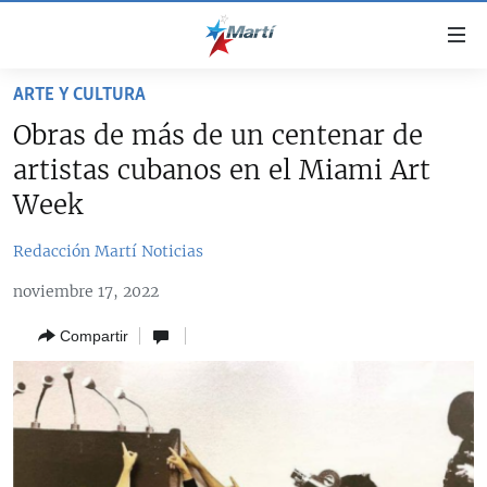
Enlaces
de
accesibilidad
ARTE Y CULTURA
TITULARES
Ir
Obras de más de un centenar de
al
CUBA
artistas cubanos en el Miami Art
contenido
ESTADOS UNIDOS
principal
CUBA
Week
Ir
AMÉRICA LATINA
DERECHOS HUMANOS
ESTADOS UNIDOS
a
Redacción Martí Noticias
INMIGRACIÓN
la
#11JCUBA, 5 AÑOS DESPUÉS
AMÉRICA 250
noviembre 17, 2022
navegación
MUNDO
INFORME DEL DEPARTAMENTO DE ESTADO DE EEUU
principal
SOBRE CUBA
Compartir
DEPORTES
Ir
a
ARTE Y ENTRETENIMIENTO
la
OPINIÓN GRÁFICA
búsqueda
AUDIOVISUALES MARTÍ