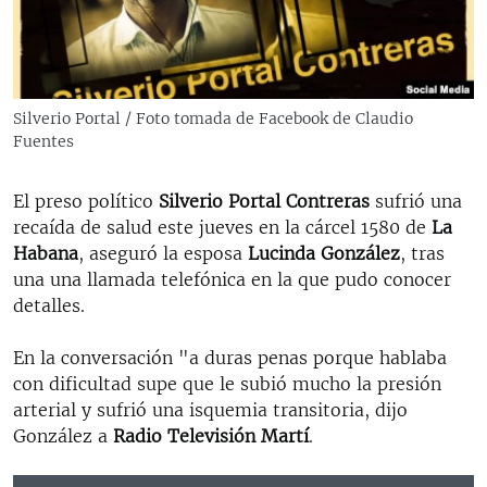
RADIO MARTÍ
ESPECIALES
MULTIMEDIA
ESPECIALES
Silverio Portal / Foto tomada de Facebook de Claudio
EDITORIALES
LA REALIDAD DE LA VIVIENDA EN CUBA
Fuentes
SER VIEJO EN CUBA
SÍGUENOS
El preso político
Silverio Portal Contreras
sufrió una
KENTU-CUBANO
recaída de salud este jueves en la cárcel 1580 de
La
Habana
, aseguró la esposa
Lucinda González
, tras
LOS SANTOS DE HIALEAH
una una llamada telefónica en la que pudo conocer
DESINFORMACIÓN RUSA EN AMÉRICA LATINA
detalles.
LA INVASIÓN DE RUSIA A UCRANIA
En la conversación "a duras penas porque hablaba
con dificultad supe que le subió mucho la presión
arterial y sufrió una isquemia transitoria, dijo
González a
Radio Televisión Martí
.