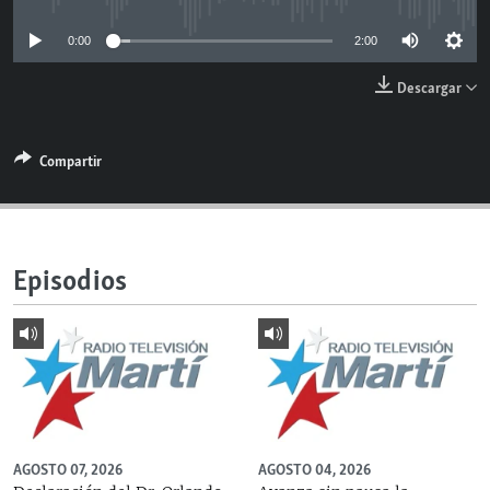
RADIO MARTÍ
0:00
2:00
ESPECIALES
Descargar
MULTIMEDIA
ESPECIALES
EDITORIALES
LA REALIDAD DE LA VIVIENDA EN CUBA
Compartir
SER VIEJO EN CUBA
SÍGUENOS
KENTU-CUBANO
LOS SANTOS DE HIALEAH
Episodios
DESINFORMACIÓN RUSA EN AMÉRICA LATINA
LA INVASIÓN DE RUSIA A UCRANIA
AGOSTO 07, 2026
AGOSTO 04, 2026