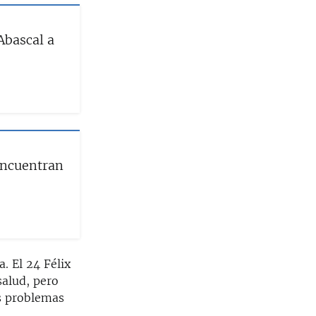
Abascal a
eencuentran
. El 24 Félix
salud, pero
os problemas