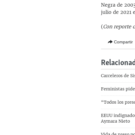
Negra de 2003,
julio de 2021 
(
Con reporte d
Compartir
Relaciona
Carceleros de Si
Feministas piden
“Todos los preso
EEUU indignado 
Aymara Nieto
Vida de preso po