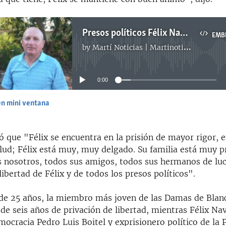
Presos políticos Félix Navarro y Sissi Abascal reciben visita familiar en prisión
EMB
by
Martí Noticias | Martinoticias.com
No media source currently available
0:00
en mini ventana
EMBED
 que "Félix se encuentra en la prisión de mayor rigor, 
alud; Félix está muy, muy delgado. Su familia está muy 
nosotros, todos sus amigos, todos sus hermanos de lu
libertad de Félix y de todos los presos políticos".
, de 25 años, la miembro más joven de las Damas de Blan
de seis años de privación de libertad, mientras Félix Nav
ocracia Pedro Luis Boitel y exprisionero político de la