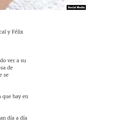
cal y Félix
do ver a su
osa de
e se
a que hay en
n día a día