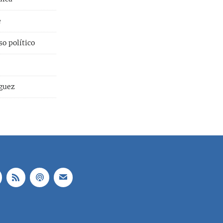
e
o político
íguez