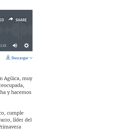
ED
SHARE
1:21
Descargar
SHARE
en Agüica, muy
preocupada,
cha y hacemos
co, cumple
arro, líder del
 Primavera