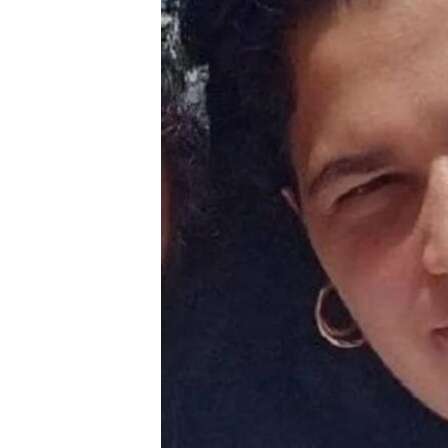
RADIO MARTÍ
ESPECIALES
MULTIMEDIA
ESPECIALES
EDITORIALES
LA REALIDAD DE LA VIVIENDA EN
CUBA
SER VIEJO EN CUBA
KENTU-CUBANO
LOS SANTOS DE HIALEAH
DESINFORMACIÓN RUSA EN
AMÉRICA LATINA
LA INVASIÓN DE RUSIA A UCRANIA