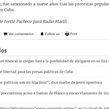
 fue sancionado a nueve años tras las protestas popular
en Cuba.
e Ivette Pacheco para Radio Martí
)
Ver comentarios
Follow us
Print
dos
ssi Abascal le niegan hasta la posibilidad de abrigarse en su fría
 libertad para las presas políticas de Cuba
s políticos son mi hija Sissi”, dice madre de joven opositora
por continuo acoso a Damas de Blanco y encarcelamiento de Siss
lítico Félix Navarro “sigue corriendo peligro” en la cárcel de Ag