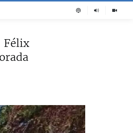
 Félix
iorada