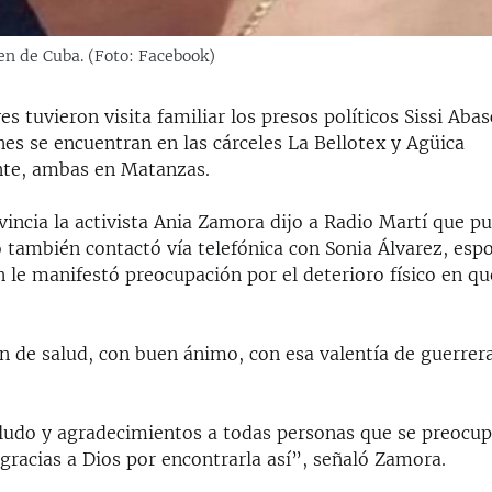
en de Cuba. (Foto: Facebook)
es tuvieron visita familiar los presos políticos Sissi Abas
es se encuentran en las cárceles La Bellotex y Agüica
nte, ambas en Matanzas.
incia la activista Ania Zamora dijo a Radio Martí que pu
ro también contactó vía telefónica con Sonia Álvarez, esp
 le manifestó preocupación por el deterioro físico en qu
en de salud, con buen ánimo, con esa valentía de guerrer
udo y agradecimientos a todas personas que se preocupa
 gracias a Dios por encontrarla así”, señaló Zamora.