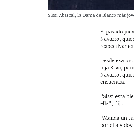
Sissi Abascal, la Dama de Blanco más jov
El pasado juev
Navarro, quien
respectivame
Desde esa prov
hija Sissi, pe
Navarro, quien
encuentra.
“Sissi está bi
ella", dijo.
"Manda un sal
por ella y doy