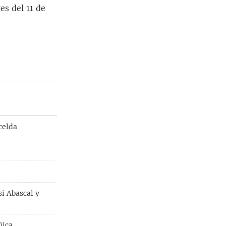
es del 11 de
 celda
i Abascal y
üica