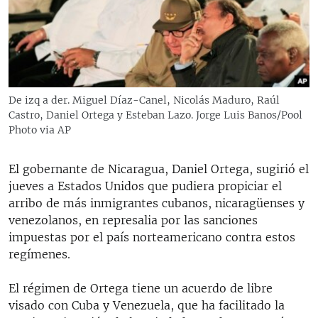
RADIO MARTÍ
ESPECIALES
MULTIMEDIA
ESPECIALES
EDITORIALES
LA REALIDAD DE LA VIVIENDA EN CUBA
De izq a der. Miguel Díaz-Canel, Nicolás Maduro, Raúl
Castro, Daniel Ortega y Esteban Lazo. Jorge Luis Banos/Pool
SER VIEJO EN CUBA
SÍGUENOS
Photo via AP
KENTU-CUBANO
LOS SANTOS DE HIALEAH
El gobernante de Nicaragua, Daniel Ortega, sugirió el
jueves a Estados Unidos que pudiera propiciar el
DESINFORMACIÓN RUSA EN AMÉRICA LATINA
arribo de más inmigrantes cubanos, nicaragüenses y
LA INVASIÓN DE RUSIA A UCRANIA
venezolanos, en represalia por las sanciones
impuestas por el país norteamericano contra estos
regímenes.
El régimen de Ortega tiene un acuerdo de libre
visado con Cuba y Venezuela, que ha facilitado la