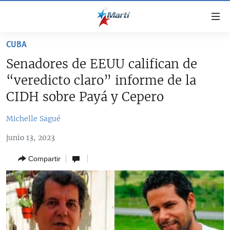
Enlaces
de
accesibilidad
CUBA
TITULARES
Ir
Senadores de EEUU califican de
al
CUBA
“veredicto claro” informe de la
contenido
ESTADOS UNIDOS
principal
CUBA
CIDH sobre Payá y Cepero
Ir
AMÉRICA LATINA
DERECHOS HUMANOS
ESTADOS UNIDOS
a
Michelle Sagué
INMIGRACIÓN
la
#11JCUBA, 5 AÑOS DESPUÉS
AMÉRICA 250
junio 13, 2023
navegación
MUNDO
INFORME DEL DEPARTAMENTO DE ESTADO DE EEUU
principal
SOBRE CUBA
Compartir
DEPORTES
Ir
a
ARTE Y ENTRETENIMIENTO
la
OPINIÓN GRÁFICA
búsqueda
AUDIOVISUALES MARTÍ