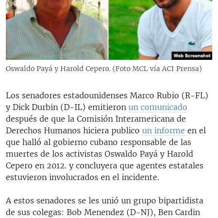
RADIO MARTÍ
ESPECIALES
MULTIMEDIA
ESPECIALES
EDITORIALES
LA REALIDAD DE LA VIVIENDA EN CUBA
Oswaldo Payá y Harold Cepero. (Foto MCL vía ACI Prensa)
SER VIEJO EN CUBA
SÍGUENOS
Los senadores estadounidenses Marco Rubio (R-FL)
KENTU-CUBANO
y Dick Durbin (D-IL) emitieron
un comunicado
LOS SANTOS DE HIALEAH
después de que la Comisión Interamericana de
Derechos Humanos hiciera publico
un informe
en el
DESINFORMACIÓN RUSA EN AMÉRICA LATINA
que halló al gobierno cubano responsable de las
LA INVASIÓN DE RUSIA A UCRANIA
muertes de los activistas Oswaldo Payá y Harold
Cepero en 2012. y concluyera que agentes estatales
estuvieron involucrados en el incidente.
A estos senadores se les unió un grupo bipartidista
de sus colegas: Bob Menendez (D-NJ), Ben Cardin