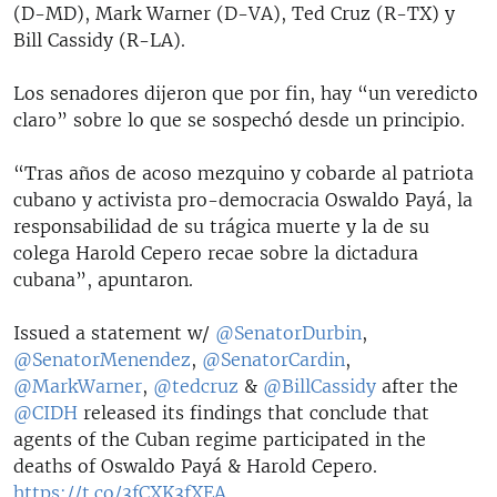
(D-MD), Mark Warner (D-VA), Ted Cruz (R-TX) y
Bill Cassidy (R-LA).
Los senadores dijeron que por fin, hay “un veredicto
claro” sobre lo que se sospechó desde un principio.
“Tras años de acoso mezquino y cobarde al patriota
cubano y activista pro-democracia Oswaldo Payá, la
responsabilidad de su trágica muerte y la de su
colega Harold Cepero recae sobre la dictadura
cubana”, apuntaron.
Issued a statement w/
@SenatorDurbin
,
@SenatorMenendez
,
@SenatorCardin
,
@MarkWarner
,
@tedcruz
&
@BillCassidy
after the
@CIDH
released its findings that conclude that
agents of the Cuban regime participated in the
deaths of Oswaldo Payá & Harold Cepero.
https://t.co/3fCXK3fXEA