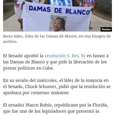
RADIO MARTÍ
ESPECIALES
MULTIMEDIA
ESPECIALES
EDITORIALES
LA REALIDAD DE LA VIVIENDA EN CUBA
Berta Soler, líder de las Damas de Blanco, en una imagen de
archivo.
SER VIEJO EN CUBA
SÍGUENOS
KENTU-CUBANO
El Senado aprobó la
resolución S. Res. 81
en honor a
LOS SANTOS DE HIALEAH
las Damas de Blanco y que pide la liberación de los
presos políticos en Cuba.
DESINFORMACIÓN RUSA EN AMÉRICA LATINA
LA INVASIÓN DE RUSIA A UCRANIA
En su sesión del miércoles, el líder de la mayoría en
el Senado, Chuck Schumer, pidió que la resolución se
aprobara por consenso unánime.
El senador Marco Rubio, republicano por la Florida,
que fue uno de los legisladores que presentó la