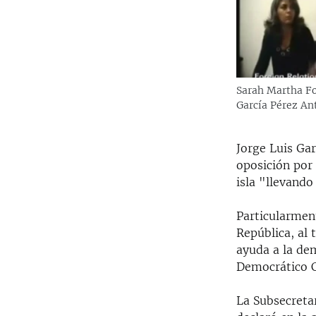
Sarah Martha Fo
García Pérez An
Jorge Luis Ga
oposición por 
isla "llevando
Particularment
República, al 
ayuda a la de
Democrático 
La Subsecreta