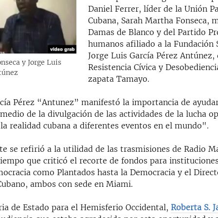
Daniel Ferrer, líder de la Unión Pa
Cubana, Sarah Martha Fonseca, m
Damas de Blanco y del Partido Pr
humanos afiliado a la Fundación 
Jorge Luis García Pérez Antúnez, 
nseca y Jorge Luis
Resistencia Cívica y Desobedienci
túnez
zapata Tamayo.
rcía Pérez “Antunez” manifestó la importancia de ayudar
medio de la divulgación de las actividades de la lucha op
 la realidad cubana a diferentes eventos en el mundo".
e se refirió a la utilidad de las trasmisiones de Radio M
tiempo que criticó el recorte de fondos para institucione
mocracia como Plantados hasta la Democracia y el Direct
Cubano, ambos con sede en Miami.
ria de Estado para el Hemisferio Occidental,
Roberta S. 