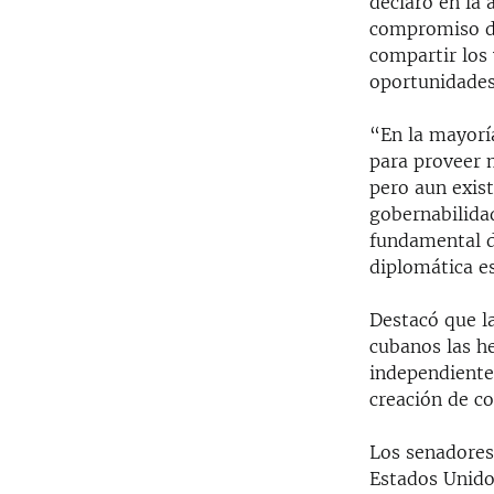
declaró en la 
compromiso de
compartir los
oportunidades
“En la mayorí
para proveer 
pero aun exis
gobernabilida
fundamental d
diplomática e
Destacó que l
cubanos las h
independiente
creación de c
Los senadores
Estados Unidos