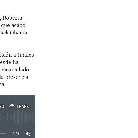
, Roberta
o que acabó
arack Obama
sión a finales
desde La
 encarcelado
la presencia
sa.
ED
SHARE
2:26