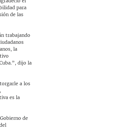
agradeció el
bilidad para
ión de las
án trabajando
ciudadanos
anos, la
tivo
uba.”, dijo la
orgarle a los
,
iva es la
 Gobierno de
del