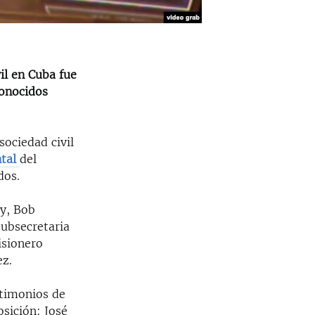
vil en Cuba fue
conocidos
sociedad civil
ntal
del
dos.
ey, Bob
subsecretaria
isionero
ez.
stimonios de
osición: José