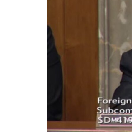
RADIO MARTÍ
ESPECIALES
MULTIMEDIA
ESPECIALES
EDITORIALES
LA REALIDAD DE LA VIVIENDA EN
CUBA
SER VIEJO EN CUBA
KENTU-CUBANO
LOS SANTOS DE HIALEAH
DESINFORMACIÓN RUSA EN
AMÉRICA LATINA
LA INVASIÓN DE RUSIA A UCRANIA