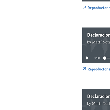
Reproductor 
Declaracion
by
Martí Noti
0:00
Reproductor 
Declaracion
by
Martí Noti