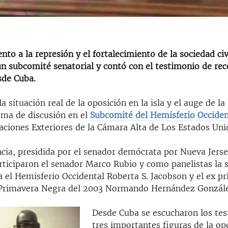
nto a la represión y el fortalecimiento de la sociedad ci
un subcomité senatorial y contó con el testimonio de re
sde Cuba.
a situación real de la oposición en la isla y el auge de la 
ema de discusión en el
Subcomité del Hemisferio Occide
aciones Exteriores de la Cámara Alta de Los Estados Uni
ncia, presidida por el senador demócrata por Nueva Jers
ticiparon el senador Marco Rubio y como panelistas la 
 el Hemisferio Occidental Roberta S. Jacobson y el ex pr
a Primavera Negra del 2003 Normando Hernández Gonzál
Desde Cuba se escucharon los te
tres importantes figuras de la op