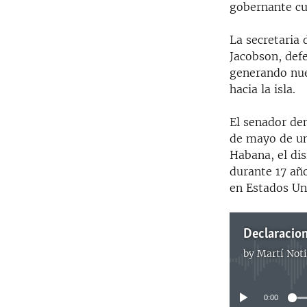
gobernante cu
La secretaria
Jacobson, defe
generando nue
hacia la isla.
El senador de
de mayo de un 
Habana, el di
durante 17 año
en Estados Uni
Declaracion
by
Martí Noti
0:00