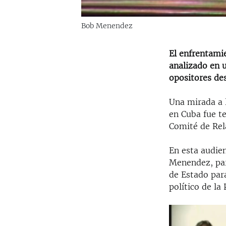
Bob Menendez
El enfrentamie
analizado en 
opositores de
Una mirada a l
en Cuba fue t
Comité de Rel
En esta audie
Menendez, par
de Estado para
político de l