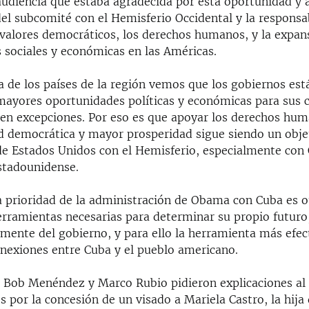
audiencia que estaba agradecida por esta oportunidad y 
l subcomité con el Hemisferio Occidental y la responsa
 valores democráticos, los derechos humanos, y la expans
 sociales y económicas en las Américas.
a de los países de la región vemos que los gobiernos est
mayores oportunidades políticas y económicas para sus 
ten excepciones. Por eso es que apoyar los derechos hum
d democrática y mayor prosperidad sigue siendo un obje
e Estados Unidos con el Hemisferio, especialmente con C
stadounidense.
a prioridad de la administración de Obama con Cuba es ot
erramientas necesarias para determinar su propio futuro
mente del gobierno, y para ello la herramienta más efect
onexiones entre Cuba y el pueblo americano.
 Bob Menéndez y Marco Rubio pidieron explicaciones al
 por la concesión de un visado a Mariela Castro, la hija 