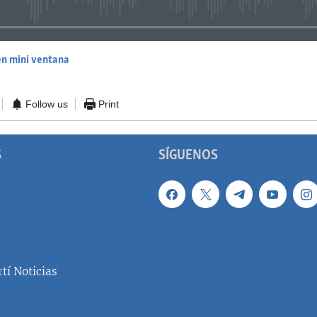
en mini ventana
EMBED
Follow us
Print
S
SÍGUENOS
tí Noticias