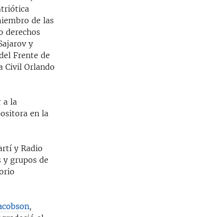
triótica
iembro de las
o derechos
Sajarov y
del Frente de
a Civil Orlando
 a la
ositora en la
artí y Radio
s y grupos de
orio
Jacobson
,