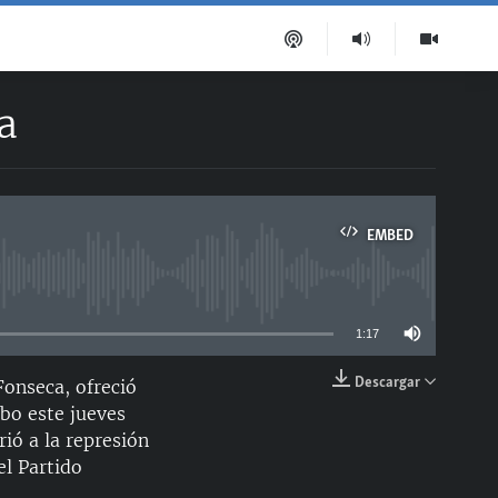
a
EMBED
able
1:17
Descargar
onseca, ofreció
EMBED
abo este jueves
ió a la represión
el Partido