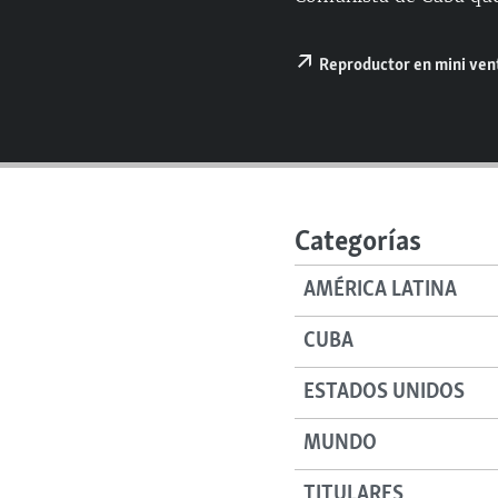
RADIO MARTÍ
ESPECIALES
Reproductor en mini ve
MULTIMEDIA
ESPECIALES
EDITORIALES
LA REALIDAD DE LA VIVIENDA EN
CUBA
SER VIEJO EN CUBA
KENTU-CUBANO
Categorías
LOS SANTOS DE HIALEAH
AMÉRICA LATINA
DESINFORMACIÓN RUSA EN
AMÉRICA LATINA
CUBA
LA INVASIÓN DE RUSIA A UCRANIA
ESTADOS UNIDOS
MUNDO
TITULARES