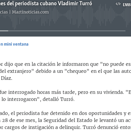
es del periodista cubano Vladimir Turró
EMB
cias | Martinoticias.com
No media source currently available
en mini ventana
EMBED
r dijo que en la citación le informaron que "no puede e
del extranjero" debido a un "chequeo" en el que las auto
 Díaz.
ue interrogado horas más tarde, pero en su vivienda. "E
y lo interrogaron", detalló Turró.
ado, el periodista fue detenido en dos oportunidades y 
ía 28 de ese mes, la Seguridad del Estado le levantó un ac
r cargos de instigación a delinquir. Turró denunció ento