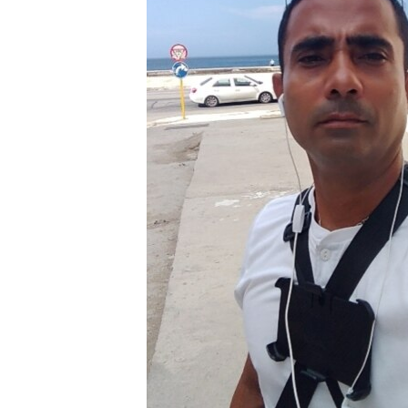
RADIO MARTÍ
ESPECIALES
MULTIMEDIA
ESPECIALES
EDITORIALES
LA REALIDAD DE LA VIVIENDA EN
CUBA
SER VIEJO EN CUBA
KENTU-CUBANO
LOS SANTOS DE HIALEAH
DESINFORMACIÓN RUSA EN
AMÉRICA LATINA
LA INVASIÓN DE RUSIA A UCRANIA