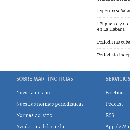
Expertos señala
"El pueblo ya t
en La Habana
Periodistas cuba
Periodista indep
SOBRE MARTÍ NOTICIAS
SERVICIO
Nuestra misión
Boletines
Nuestras normas periodísticas
Podcast
SÍGUENOS
Normas del sitio
RSS
Ayuda para búsqueda
App de Mar