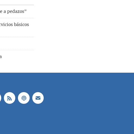
ae a pedazos"
vicios básicos
a