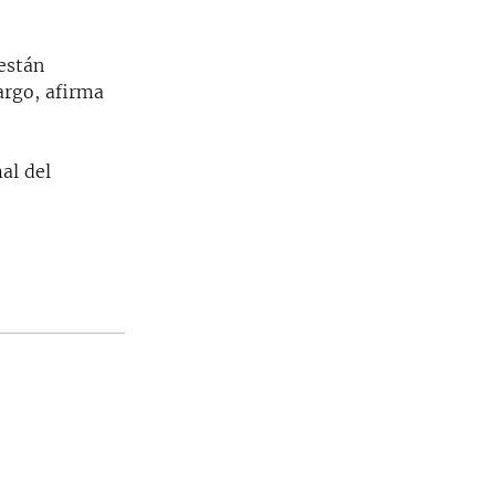
"están
argo, afirma
al del