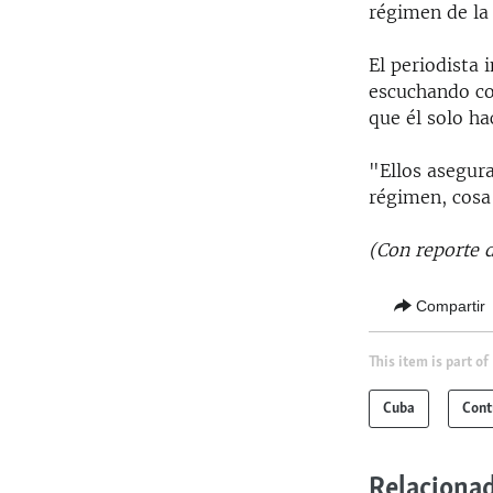
régimen de la 
El periodista 
escuchando co
que él solo ha
"Ellos asegur
régimen, cosa
(Con reporte 
Compartir
This item is part of
Cuba
Cont
Relaciona