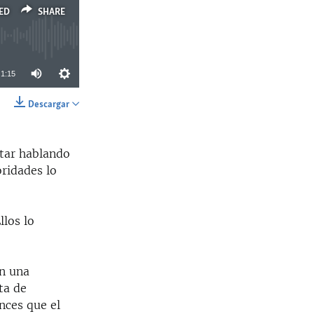
ED
SHARE
1:15
Descargar
SHARE
star hablando
ridades lo
llos lo
en una
ta de
nces que el