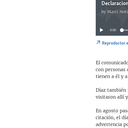
Declaracion
by
Martí Noti
0:00
Reproductor 
El comunicado
con personas 
tienen a él y a
Díaz también f
visitaron allí 
En agosto pas
citación, el d
advertencia po