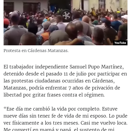
RADIO MARTÍ
ESPECIALES
MULTIMEDIA
ESPECIALES
EDITORIALES
LA REALIDAD DE LA VIVIENDA EN CUBA
SER VIEJO EN CUBA
Protesta en Cárdenas Matanzas.
SÍGUENOS
KENTU-CUBANO
El trabajador independiente Samuel Pupo Martínez,
LOS SANTOS DE HIALEAH
detenido desde el pasado 11 de julio por participar en
DESINFORMACIÓN RUSA EN AMÉRICA LATINA
las protestas ciudadanas ocurridas en Cárdenas,
Matanzas, podría enfrentar 7 años de privación de
LA INVASIÓN DE RUSIA A UCRANIA
libertad por gritar frases contra el régimen.
“Ese día me cambió la vida por completo. Estuve
nueve días sin tener fe de vida de mi esposo. Lo pude
ver físicamente a los tres meses. Casi me vuelvo loca.
Me convertí en mamá y papá, el sustento de mi