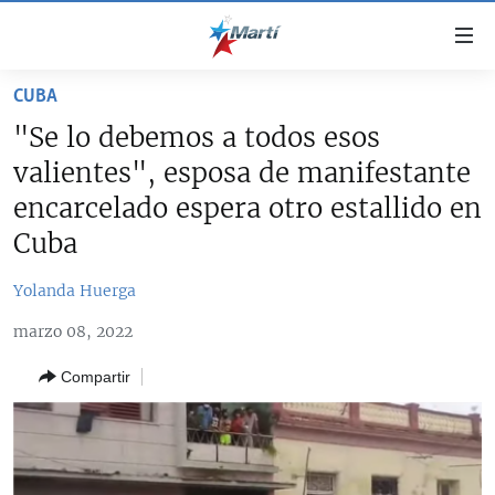
Enlaces
de
accesibilidad
CUBA
TITULARES
Ir
"Se lo debemos a todos esos
al
CUBA
valientes", esposa de manifestante
contenido
ESTADOS UNIDOS
principal
CUBA
encarcelado espera otro estallido en
Ir
AMÉRICA LATINA
Cuba
DERECHOS HUMANOS
ESTADOS UNIDOS
a
INMIGRACIÓN
la
#11JCUBA, 5 AÑOS DESPUÉS
AMÉRICA 250
Yolanda Huerga
navegación
MUNDO
INFORME DEL DEPARTAMENTO DE ESTADO DE EEUU
principal
marzo 08, 2022
SOBRE CUBA
DEPORTES
Ir
Compartir
a
ARTE Y ENTRETENIMIENTO
la
OPINIÓN GRÁFICA
búsqueda
AUDIOVISUALES MARTÍ