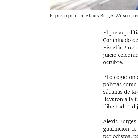
El preso político Alexis Borges Wilson, r
El preso polít
Combinado del
Fiscalía Provi
juicio celebra
octubre.
“Lo cogieron e
policías como 
sábanas de la 
llevaron a la 
‘libertad’”, d
Alexis Borges 
guarnición, l
periodistas, p