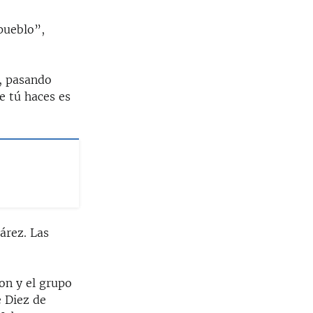
 pueblo”,
, pasando
e tú haces es
árez. Las
son y el grupo
e Diez de