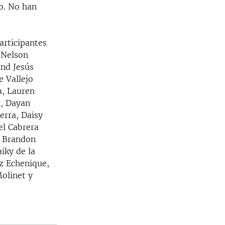
o. No han
articipantes
y Nelson
nd Jesús
e Vallejo
a, Lauren
z, Dayan
erra, Daisy
el Cabrera
, Brandon
iky de la
z Echenique,
olinet y