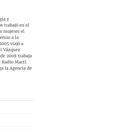
gía y
s trabajó en el
as mujeres el
emio a la
2005 viajó a
el Vázquez
sde 2008 trabaja
 Radio Martí.
ga la Agencia de