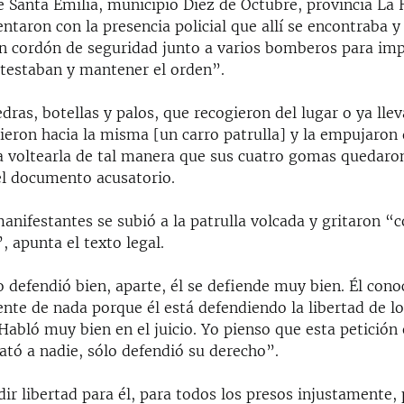
e Santa Emilia, municipio Diez de Octubre, provincia La
ntaron con la presencia policial que allí se encontraba y
 cordón de seguridad junto a varios bomberos para imp
otestaban y mantener el orden”.
edras, botellas y palos, que recogieron del lugar o ya lle
gieron hacia la misma [un carro patrulla] y la empujaron
a voltearla de tal manera que sus cuatro gomas quedaro
 el documento acusatorio.
nifestantes se subió a la patrulla volcada y gritaron “
 apunta el texto legal.
 defendió bien, aparte, él se defiende muy bien. Él con
ente de nada porque él está defendiendo la libertad de l
Habló muy bien en el juicio. Yo pienso que esta petición
tó a nadie, sólo defendió su derecho”.
ir libertad para él, para todos los presos injustamente,