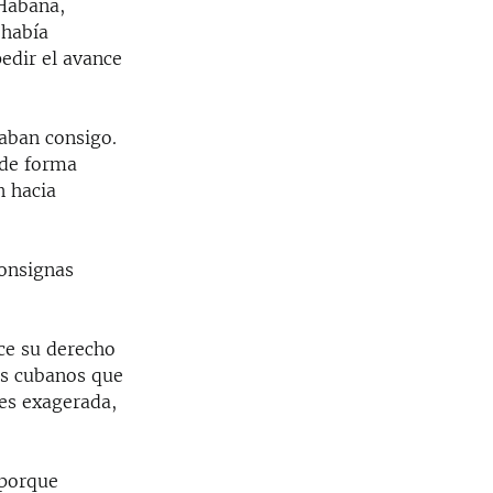
 Habana,
 había
edir el avance
vaban consigo.
 de forma
n hacia
consignas
oce su derecho
os cubanos que
 es exagerada,
 porque