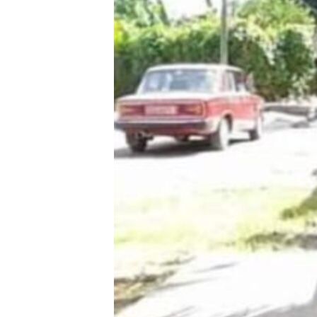
RADIO MARTÍ
ESPECIALES
MULTIMEDIA
ESPECIALES
EDITORIALES
LA REALIDAD DE LA VIVIENDA EN
CUBA
SER VIEJO EN CUBA
KENTU-CUBANO
LOS SANTOS DE HIALEAH
DESINFORMACIÓN RUSA EN
AMÉRICA LATINA
LA INVASIÓN DE RUSIA A UCRANIA