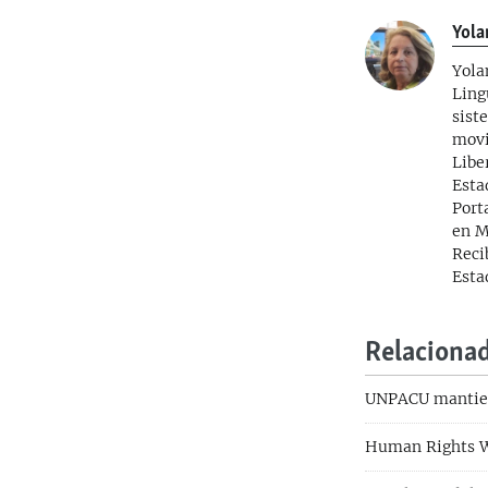
Yola
Yola
Ling
sist
movi
Libe
Esta
Port
en M
Reci
Esta
Relaciona
UNPACU mantiene
Human Rights Wa