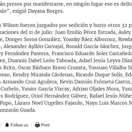
án presos por manifestarse, en ningún lugar eso es delit
lo”, exigió Dayana Borges.
s Wilson fueron juzgados por sedición y hurto otros 32 p
aciones del 11 de julio: Juan Emilio Pérez Estrada, Asle
e, Donger Soroa González, Yoanky Báez Albornoz, Rowla
o, Alexander Ayllón Carvajal, Ronald García Sánchez, Jorg
y Fernández Pantera, Francisco Eduardo Soler Castañed
ez, Duannis Dabel León Taboada, Adael Jesús Leyva Día
 Brito, Oscar Bárbaro Bravo Cruzata, Yussuan Villalba Si
onso, Kendry Miranda Cárdenas, Ricardo Duque Solís, Ed
s Armando Cruz Aguilera, Kevin Damián Frómeta Castro
Curbelo, Yunior García Vizcay, Adrian Oljales Mora, Yuna
es Rodríguez, Oriol Hernández Gálvez, Rafael Jesús Núñe
 Pupo, Lázaro Noel Urgelles Fajardo, Nayn Luis Marcos M
aunzarán Guada.
Follow us
Print