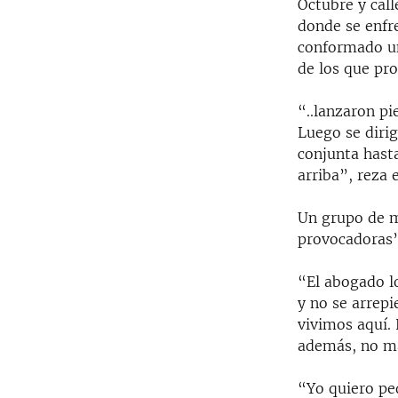
Octubre y call
donde se enfre
conformado un
de los que pr
“..lanzaron pi
Luego se diri
conjunta hast
arriba”, reza
Un grupo de ma
provocadoras”,
“El abogado lo
y no se arrepi
vivimos aquí. 
además, no ma
“Yo quiero ped