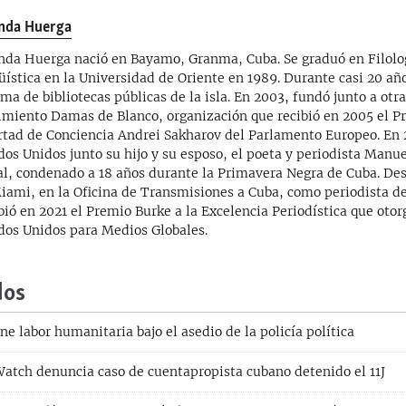
nda Huerga
nda Huerga nació en Bayamo, Granma, Cuba. Se graduó en Filolo
üística en la Universidad de Oriente en 1989. Durante casi 20 año
ema de bibliotecas públicas de la isla. En 2003, fundó junto a otr
miento Damas de Blanco, organización que recibió en 2005 el Pr
rtad de Conciencia Andrei Sakharov del Parlamento Europeo. En 
dos Unidos junto su hijo y su esposo, el poeta y periodista Manu
al, condenado a 18 años durante la Primavera Negra de Cuba. De
iami, en la Oficina de Transmisiones a Cuba, como periodista de
bió en 2021 el Premio Burke a la Excelencia Periodística que otor
dos Unidos para Medios Globales.
dos
 labor humanitaria bajo el asedio de la policía política
tch denuncia caso de cuentapropista cubano detenido el 11J