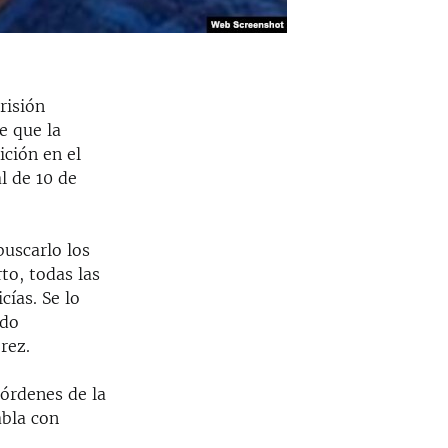
risión
e que la
ición en el
l de 10 de
buscarlo los
to, todas las
cías. Se lo
ndo
rez.
 órdenes de la
abla con