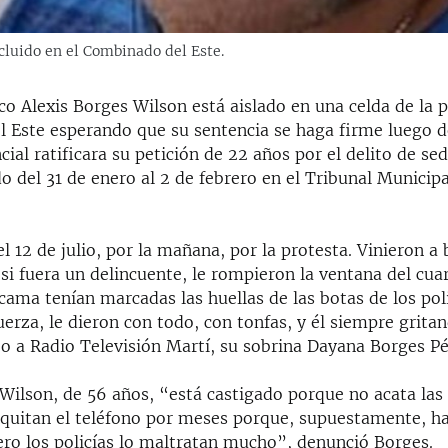
ecluido en el Combinado del Este.
ico Alexis Borges Wilson está aislado en una celda de la p
 Este esperando que su sentencia se haga firme luego d
ncial ratificara su petición de 22 años por el delito de sed
do del 31 de enero al 2 de febrero en el Tribunal Municipa
l 12 de julio, por la mañana, por la protesta. Vinieron a 
si fuera un delincuente, le rompieron la ventana del cuar
cama tenían marcadas las huellas de las botas de los poli
fuerza, le dieron con todo, con tonfas, y él siempre grita
ijo a Radio Televisión Martí, su sobrina Dayana Borges Pé
Wilson, de 56 años, “está castigado porque no acata las
e quitan el teléfono por meses porque, supuestamente, h
ero los policías lo maltratan mucho”, denunció Borges.