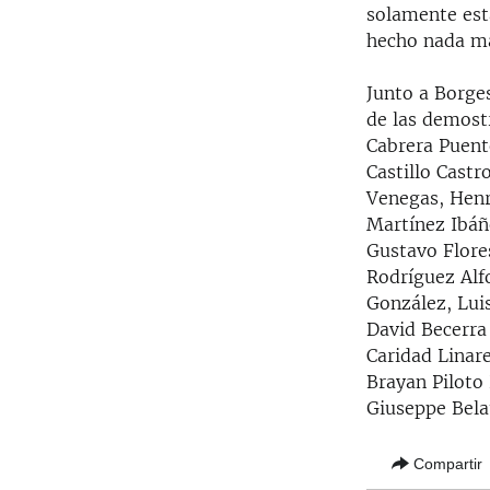
solamente est
hecho nada ma
Junto a Borge
de las demostr
Cabrera Puent
Castillo Castr
Venegas, Henr
Martínez Ibáñ
Gustavo Flores
Rodríguez Alf
González, Lui
David Becerra 
Caridad Linar
Brayan Piloto
Giuseppe Bel
Compartir