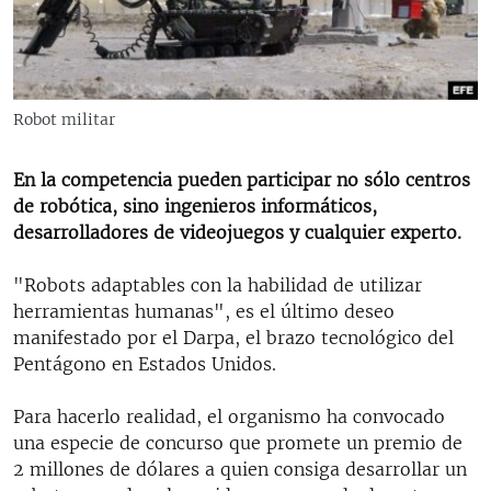
RADIO MARTÍ
ESPECIALES
MULTIMEDIA
ESPECIALES
Robot militar
EDITORIALES
LA REALIDAD DE LA VIVIENDA EN CUBA
SER VIEJO EN CUBA
En la competencia pueden participar no sólo centros
SÍGUENOS
de robótica, sino ingenieros informáticos,
KENTU-CUBANO
desarrolladores de videojuegos y cualquier experto.
LOS SANTOS DE HIALEAH
"Robots adaptables con la habilidad de utilizar
DESINFORMACIÓN RUSA EN AMÉRICA LATINA
herramientas humanas", es el último deseo
LA INVASIÓN DE RUSIA A UCRANIA
manifestado por el Darpa, el brazo tecnológico del
Pentágono en Estados Unidos.
Para hacerlo realidad, el organismo ha convocado
una especie de concurso que promete un premio de
2 millones de dólares a quien consiga desarrollar un