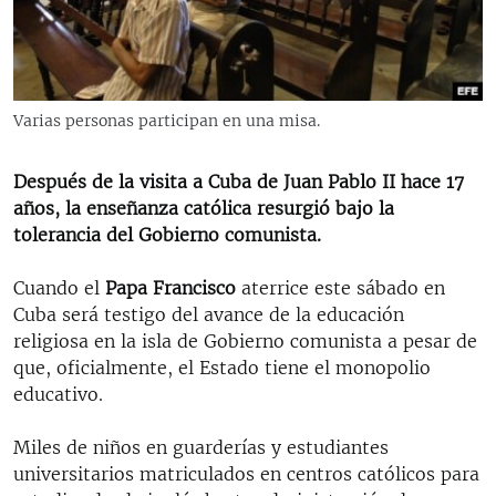
RADIO MARTÍ
ESPECIALES
MULTIMEDIA
ESPECIALES
Varias personas participan en una misa.
EDITORIALES
LA REALIDAD DE LA VIVIENDA EN CUBA
SER VIEJO EN CUBA
Después de la visita a Cuba de Juan Pablo II hace 17
SÍGUENOS
años, la enseñanza católica resurgió bajo la
KENTU-CUBANO
tolerancia del Gobierno comunista.
LOS SANTOS DE HIALEAH
Cuando el
Papa Francisco
aterrice este sábado en
DESINFORMACIÓN RUSA EN AMÉRICA LATINA
Cuba será testigo del avance de la educación
LA INVASIÓN DE RUSIA A UCRANIA
religiosa en la isla de Gobierno comunista a pesar de
que, oficialmente, el Estado tiene el monopolio
educativo.
Miles de niños en guarderías y estudiantes
universitarios matriculados en centros católicos para