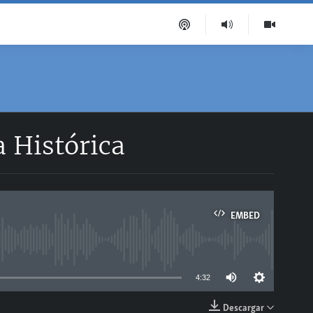
 Histórica
EMBED
able
4:32
Descargar