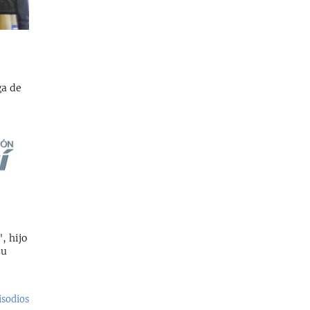
ga de
, hijo
su
isodios