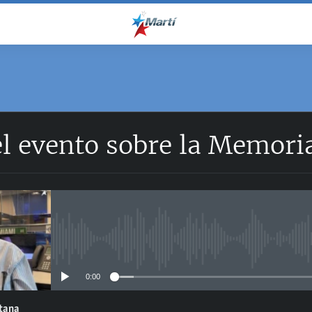
l evento sobre la Memoria
No media source currently avail
0:00
ntana