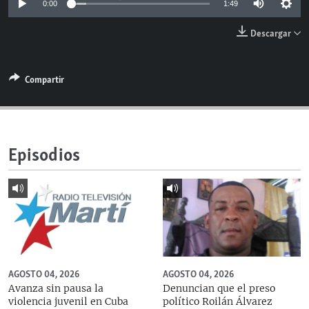
0:00
1:49
RADIO MARTÍ
Descargar
ESPECIALES
MULTIMEDIA
ESPECIALES
Compartir
EDITORIALES
LA REALIDAD DE LA VIVIENDA EN CUBA
SER VIEJO EN CUBA
SÍGUENOS
KENTU-CUBANO
Episodios
LOS SANTOS DE HIALEAH
DESINFORMACIÓN RUSA EN AMÉRICA LATINA
LA INVASIÓN DE RUSIA A UCRANIA
AGOSTO 04, 2026
AGOSTO 04, 2026
Avanza sin pausa la
Denuncian que el preso
violencia juvenil en Cuba
político Roilán Álvarez