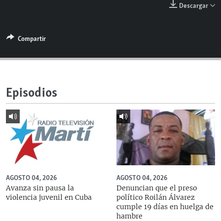
Descargar
RADIO MARTÍ
ESPECIALES
Compartir
MULTIMEDIA
ESPECIALES
EDITORIALES
LA REALIDAD DE LA VIVIENDA EN CUBA
SER VIEJO EN CUBA
SÍGUENOS
Episodios
KENTU-CUBANO
LOS SANTOS DE HIALEAH
DESINFORMACIÓN RUSA EN AMÉRICA LATINA
LA INVASIÓN DE RUSIA A UCRANIA
AGOSTO 04, 2026
AGOSTO 04, 2026
Avanza sin pausa la
Denuncian que el preso
violencia juvenil en Cuba
político Roilán Álvarez
cumple 19 días en huelga de
hambre