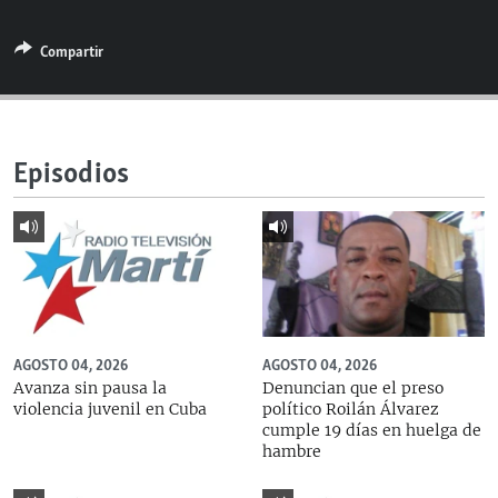
RADIO MARTÍ
Compartir
ESPECIALES
MULTIMEDIA
ESPECIALES
EDITORIALES
LA REALIDAD DE LA VIVIENDA EN CUBA
Episodios
SER VIEJO EN CUBA
SÍGUENOS
KENTU-CUBANO
LOS SANTOS DE HIALEAH
DESINFORMACIÓN RUSA EN AMÉRICA LATINA
LA INVASIÓN DE RUSIA A UCRANIA
AGOSTO 04, 2026
AGOSTO 04, 2026
Avanza sin pausa la
Denuncian que el preso
violencia juvenil en Cuba
político Roilán Álvarez
cumple 19 días en huelga de
hambre