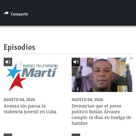
RADIO MARTÍ
Compartir
ESPECIALES
MULTIMEDIA
ESPECIALES
EDITORIALES
LA REALIDAD DE LA VIVIENDA EN CUBA
Episodios
SER VIEJO EN CUBA
SÍGUENOS
KENTU-CUBANO
LOS SANTOS DE HIALEAH
DESINFORMACIÓN RUSA EN AMÉRICA LATINA
LA INVASIÓN DE RUSIA A UCRANIA
AGOSTO 04, 2026
AGOSTO 04, 2026
Avanza sin pausa la
Denuncian que el preso
violencia juvenil en Cuba
político Roilán Álvarez
cumple 19 días en huelga de
hambre