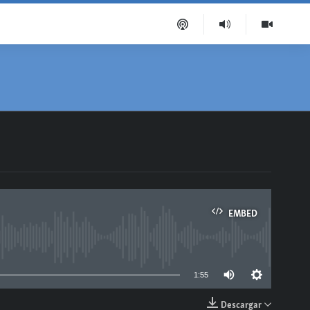
EMBED
able
1:55
Descargar