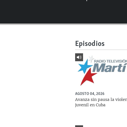
RADIO MARTÍ
ESPECIALES
MULTIMEDIA
ESPECIALES
EDITORIALES
LA REALIDAD DE LA VIVIENDA EN
CUBA
Episodios
SER VIEJO EN CUBA
KENTU-CUBANO
LOS SANTOS DE HIALEAH
DESINFORMACIÓN RUSA EN
AMÉRICA LATINA
AGOSTO 04, 2026
LA INVASIÓN DE RUSIA A UCRANIA
Avanza sin pausa la viole
juvenil en Cuba