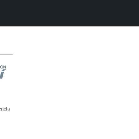
EMBED
encia