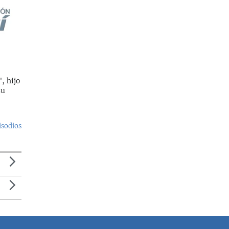
, hijo
su
isodios