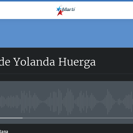
 de Yolanda Huerga
No media source currently avail
ntana