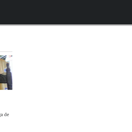
EMBED
ga de