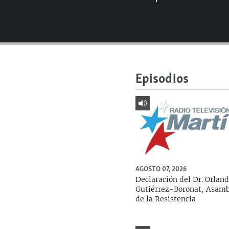
RADIO MARTÍ
ESPECIALES
MULTIMEDIA
ESPECIALES
EDITORIALES
LA REALIDAD DE LA VIVIENDA EN
CUBA
Episodios
SER VIEJO EN CUBA
KENTU-CUBANO
LOS SANTOS DE HIALEAH
DESINFORMACIÓN RUSA EN
AMÉRICA LATINA
AGOSTO 07, 2026
LA INVASIÓN DE RUSIA A UCRANIA
Declaración del Dr. Orlan
Gutiérrez-Boronat, Asam
de la Resistencia