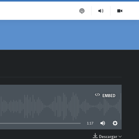
EMBED
able
1:17
Descargar