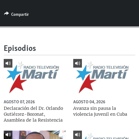
RADIO MARTÍ
Compartir
ESPECIALES
MULTIMEDIA
ESPECIALES
EDITORIALES
LA REALIDAD DE LA VIVIENDA EN CUBA
Episodios
SER VIEJO EN CUBA
SÍGUENOS
KENTU-CUBANO
LOS SANTOS DE HIALEAH
DESINFORMACIÓN RUSA EN AMÉRICA LATINA
LA INVASIÓN DE RUSIA A UCRANIA
AGOSTO 07, 2026
AGOSTO 04, 2026
Declaración del Dr. Orlando
Avanza sin pausa la
Gutiérrez-Boronat,
violencia juvenil en Cuba
Asamblea de la Resistencia