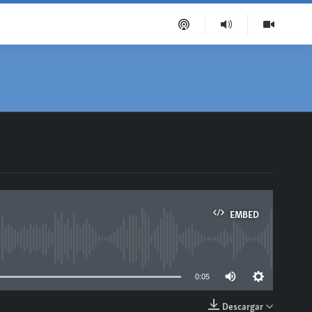
EMBED
able
0:05
Descargar