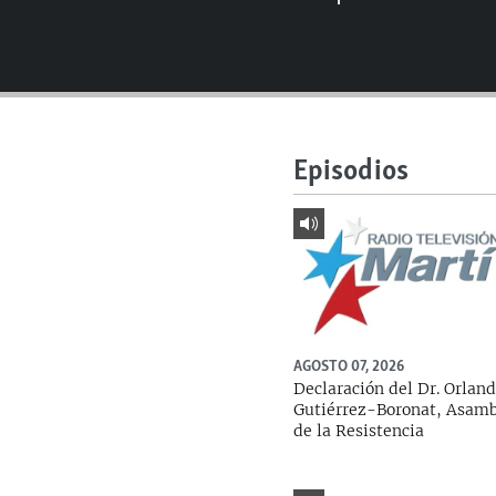
RADIO MARTÍ
ESPECIALES
MULTIMEDIA
ESPECIALES
EDITORIALES
LA REALIDAD DE LA VIVIENDA EN
CUBA
Episodios
SER VIEJO EN CUBA
KENTU-CUBANO
LOS SANTOS DE HIALEAH
DESINFORMACIÓN RUSA EN
AMÉRICA LATINA
AGOSTO 07, 2026
LA INVASIÓN DE RUSIA A UCRANIA
Declaración del Dr. Orlan
Gutiérrez-Boronat, Asam
de la Resistencia