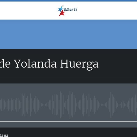
 de Yolanda Huerga
No media source currently avail
ntana