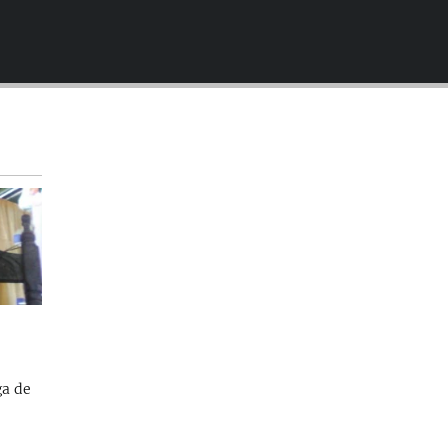
EMBED
ga de