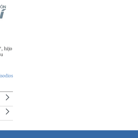
, hijo
su
isodios