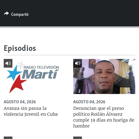
RADIO MARTÍ
Compartir
ESPECIALES
MULTIMEDIA
ESPECIALES
EDITORIALES
LA REALIDAD DE LA VIVIENDA EN CUBA
Episodios
SER VIEJO EN CUBA
SÍGUENOS
KENTU-CUBANO
LOS SANTOS DE HIALEAH
DESINFORMACIÓN RUSA EN AMÉRICA LATINA
LA INVASIÓN DE RUSIA A UCRANIA
AGOSTO 04, 2026
AGOSTO 04, 2026
Avanza sin pausa la
Denuncian que el preso
violencia juvenil en Cuba
político Roilán Álvarez
cumple 19 días en huelga de
hambre