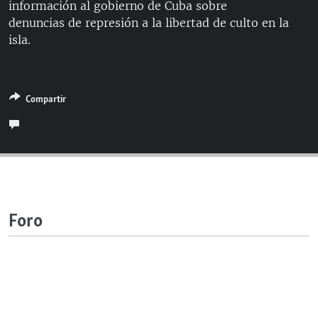
información al gobierno de Cuba sobre
RADIO MARTÍ
denuncias de represión a la libertad de culto en la
ESPECIALES
isla.
MULTIMEDIA
ESPECIALES
EDITORIALES
LA REALIDAD DE LA VIVIENDA EN CUBA
Compartir
SER VIEJO EN CUBA
SÍGUENOS
KENTU-CUBANO
LOS SANTOS DE HIALEAH
DESINFORMACIÓN RUSA EN AMÉRICA LATINA
Foro
LA INVASIÓN DE RUSIA A UCRANIA