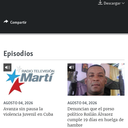
Descargar
RADIO MARTÍ
ESPECIALES
Compartir
MULTIMEDIA
ESPECIALES
EDITORIALES
LA REALIDAD DE LA VIVIENDA EN CUBA
SER VIEJO EN CUBA
SÍGUENOS
Episodios
KENTU-CUBANO
LOS SANTOS DE HIALEAH
DESINFORMACIÓN RUSA EN AMÉRICA LATINA
LA INVASIÓN DE RUSIA A UCRANIA
AGOSTO 04, 2026
AGOSTO 04, 2026
Avanza sin pausa la
Denuncian que el preso
violencia juvenil en Cuba
político Roilán Álvarez
cumple 19 días en huelga de
hambre