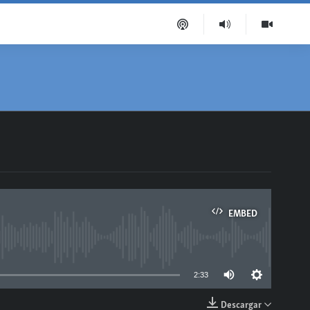
EMBED
able
2:33
Descargar