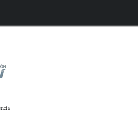
EMBED
encia