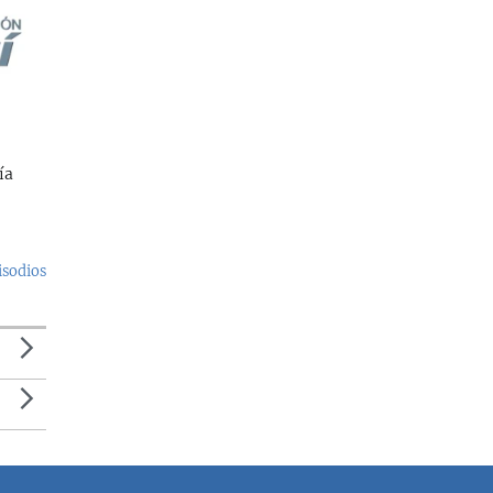
ía
isodios