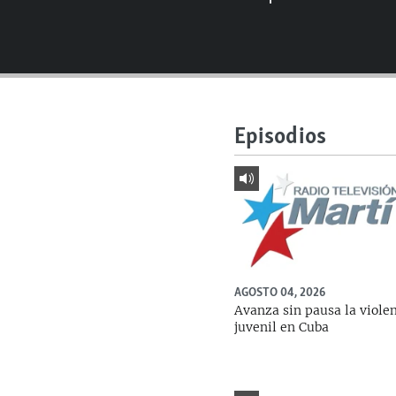
RADIO MARTÍ
ESPECIALES
MULTIMEDIA
ESPECIALES
EDITORIALES
LA REALIDAD DE LA VIVIENDA EN
CUBA
Episodios
SER VIEJO EN CUBA
KENTU-CUBANO
LOS SANTOS DE HIALEAH
DESINFORMACIÓN RUSA EN
AMÉRICA LATINA
AGOSTO 04, 2026
LA INVASIÓN DE RUSIA A UCRANIA
Avanza sin pausa la viole
juvenil en Cuba