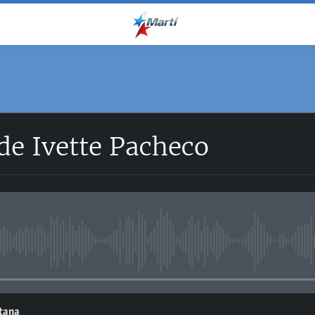
de Ivette Pacheco
No media source currently avail
ntana