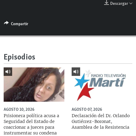
Descargar
RADIO MARTÍ
ESPECIALES
Compartir
MULTIMEDIA
ESPECIALES
EDITORIALES
LA REALIDAD DE LA VIVIENDA EN CUBA
SER VIEJO EN CUBA
SÍGUENOS
Episodios
KENTU-CUBANO
LOS SANTOS DE HIALEAH
DESINFORMACIÓN RUSA EN AMÉRICA LATINA
LA INVASIÓN DE RUSIA A UCRANIA
AGOSTO 10, 2026
AGOSTO 07, 2026
Prisionera política acusa a
Declaración del Dr. Orlando
Seguridad del Estado de
Gutiérrez-Boronat,
coaccionar a jueces para
Asamblea de la Resistencia
instrumentar su condena