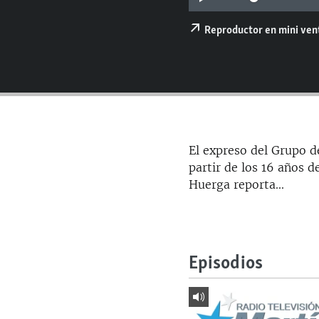
RADIO MARTÍ
ESPECIALES
Reproductor en mini ve
MULTIMEDIA
ESPECIALES
EDITORIALES
LA REALIDAD DE LA VIVIENDA EN
CUBA
SER VIEJO EN CUBA
KENTU-CUBANO
El expreso del Grupo de
partir de los 16 años 
LOS SANTOS DE HIALEAH
Huerga reporta...
DESINFORMACIÓN RUSA EN
AMÉRICA LATINA
LA INVASIÓN DE RUSIA A UCRANIA
Episodios