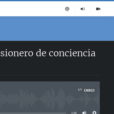
sionero de conciencia
EMBED
able
1:05