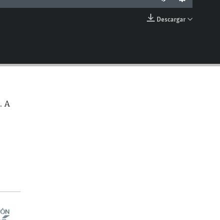
Descargar
EMBED
. A