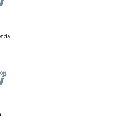
encia
ía