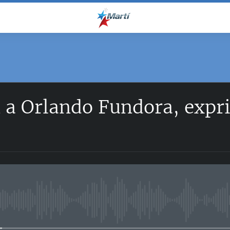
 a Orlando Fundora, expri
No media source currently avail