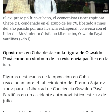
RADIO MARTÍ
ESPECIALES
El ex-preso político cubano, el economista Oscar Espinosa
MULTIMEDIA
ESPECIALES
Chepe (i), condenado en el grupo de los 75, liberado a fines
del año pasado por una licencia extrapenal, conversa con el
EDITORIALES
LA REALIDAD DE LA VIVIENDA EN CUBA
líder del Movimiento Cristiano Liberación, Oswaldo Payá
Sardiñas (2do i).
SER VIEJO EN CUBA
SÍGUENOS
KENTU-CUBANO
Opositores en Cuba destacan la figura de Oswaldo
Payá como un símbolo de la resistencia pacífica en la
LOS SANTOS DE HIALEAH
isla.
DESINFORMACIÓN RUSA EN AMÉRICA LATINA
Figuras destacadas de la oposición en Cuba
LA INVASIÓN DE RUSIA A UCRANIA
reaccionan ante el fallecimiento del Premio Sajarov
2002 para la Libertad de Conciencia Oswaldo Payá
Sardiñas en un accidente automovilístico este 22 de
julio.