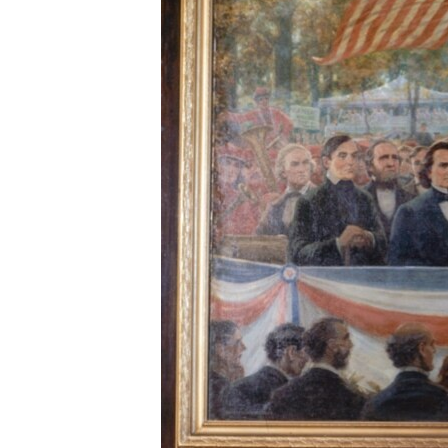
RADIO MARTÍ
ESPECIALES
MULTIMEDIA
ESPECIALES
EDITORIALES
LA REALIDAD DE LA VIVIENDA EN
CUBA
SER VIEJO EN CUBA
KENTU-CUBANO
LOS SANTOS DE HIALEAH
DESINFORMACIÓN RUSA EN
AMÉRICA LATINA
LA INVASIÓN DE RUSIA A UCRANIA