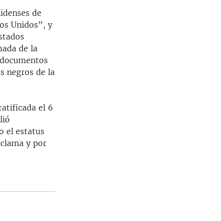
nidenses de
dos Unidos”, y
stados
mada de la
s documentos
s negros de la
atificada el 6
lió
o el estatus
oclama y por