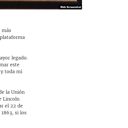
s más
 plataforma
ayor legado.
rmar este
 y toda mi
de la Unión
e Lincoln
r el 22 de
1863, si los