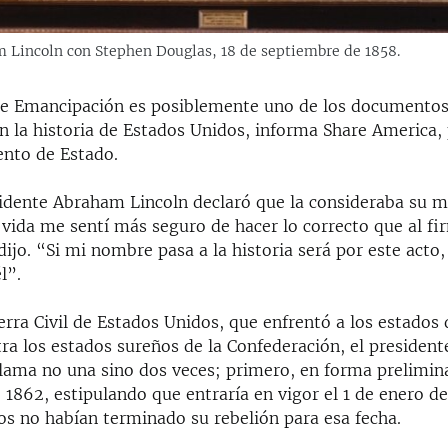
m Lincoln con Stephen Douglas, 18 de septiembre de 1858.
de Emancipación es posiblemente uno de los documento
n la historia de Estados Unidos, informa Share America,
nto de Estado.
sidente Abraham Lincoln declaró que la consideraba su m
vida me sentí más seguro de hacer lo correcto que al fi
jo. “Si mi nombre pasa a la historia será por este acto,
l”.
rra Civil de Estados Unidos, que enfrentó a los estados 
ra los estados sureños de la Confederación, el president
clama no una sino dos veces; primero, en forma prelimina
1862, estipulando que entraría en vigor el 1 de enero de 
os no habían terminado su rebelión para esa fecha.