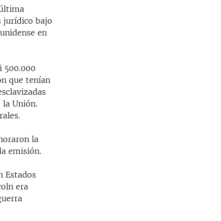
 última
 jurídico bajo
dounidense en
i 500.000
ón que tenían
esclavizadas
 la Unión.
rales.
noraron la
da emisión.
en Estados
coln era
guerra