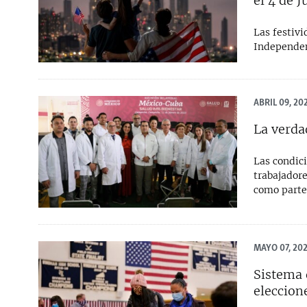
el 4 de J
Las festiv
Independenc
ABRIL 09, 20
La verda
Las condic
trabajador
como parte
MAYO 07, 20
Sistema 
eleccion