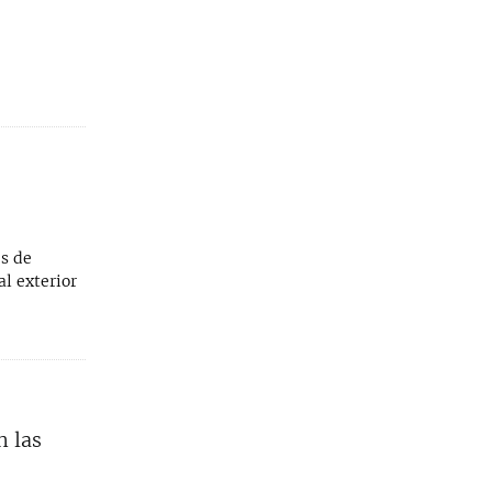
es de
l exterior
n las