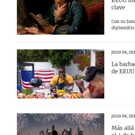
EEUU for
RADIO MARTÍ
clave
ESPECIALES
Con su fam
MULTIMEDIA
ESPECIALES
diplomátic
EDITORIALES
LA REALIDAD DE LA VIVIENDA EN
CUBA
SER VIEJO EN CUBA
JULIO 04, 20
KENTU-CUBANO
La barba
de EEUU
LOS SANTOS DE HIALEAH
DESINFORMACIÓN RUSA EN
AMÉRICA LATINA
LA INVASIÓN DE RUSIA A UCRANIA
JULIO 04, 20
Más allá 