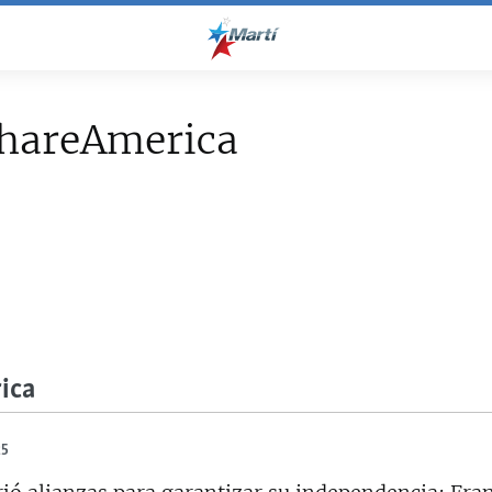
hareAmerica
ica
25