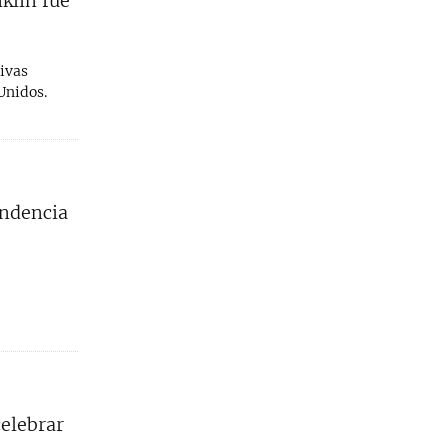
klin fue
ivas
Unidos.
endencia
celebrar