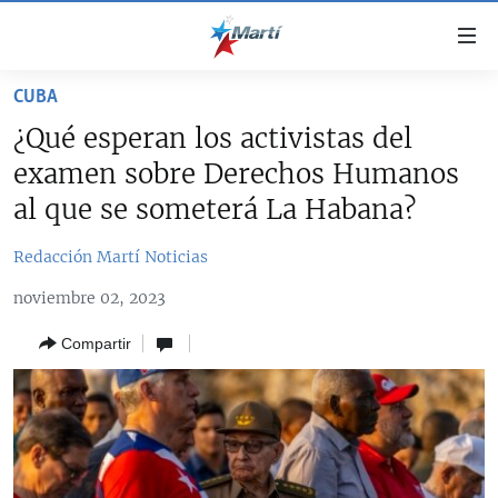
Enlaces
de
accesibilidad
CUBA
TITULARES
Ir
¿Qué esperan los activistas del
al
CUBA
examen sobre Derechos Humanos
contenido
ESTADOS UNIDOS
principal
CUBA
al que se someterá La Habana?
Ir
AMÉRICA LATINA
DERECHOS HUMANOS
ESTADOS UNIDOS
a
Redacción Martí Noticias
INMIGRACIÓN
la
#11JCUBA, 5 AÑOS DESPUÉS
AMÉRICA 250
noviembre 02, 2023
navegación
MUNDO
INFORME DEL DEPARTAMENTO DE ESTADO DE EEUU
principal
SOBRE CUBA
Compartir
DEPORTES
Ir
a
ARTE Y ENTRETENIMIENTO
la
OPINIÓN GRÁFICA
búsqueda
AUDIOVISUALES MARTÍ