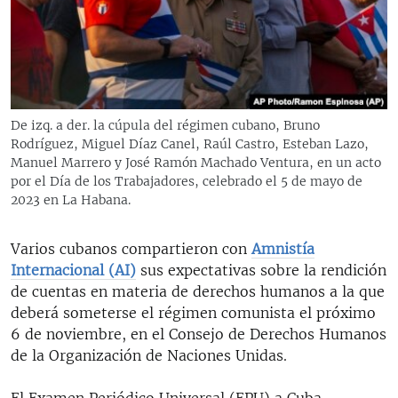
RADIO MARTÍ
ESPECIALES
MULTIMEDIA
ESPECIALES
EDITORIALES
LA REALIDAD DE LA VIVIENDA EN CUBA
De izq. a der. la cúpula del régimen cubano, Bruno
Rodríguez, Miguel Díaz Canel, Raúl Castro, Esteban Lazo,
SER VIEJO EN CUBA
SÍGUENOS
Manuel Marrero y José Ramón Machado Ventura, en un acto
KENTU-CUBANO
por el Día de los Trabajadores, celebrado el 5 de mayo de
2023 en La Habana.
LOS SANTOS DE HIALEAH
DESINFORMACIÓN RUSA EN AMÉRICA LATINA
Varios cubanos compartieron con
Amnistía
Internacional (AI)
sus expectativas sobre la rendición
LA INVASIÓN DE RUSIA A UCRANIA
de cuentas en materia de derechos humanos a la que
deberá someterse el régimen comunista el próximo
6 de noviembre, en el Consejo de Derechos Humanos
de la Organización de Naciones Unidas.
El Examen Periódico Universal (EPU) a Cuba