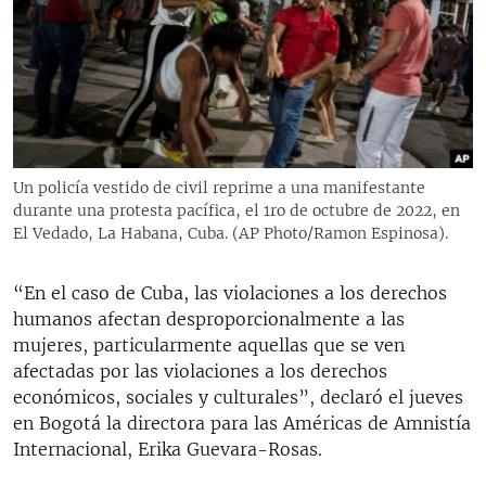
RADIO MARTÍ
ESPECIALES
MULTIMEDIA
ESPECIALES
EDITORIALES
LA REALIDAD DE LA VIVIENDA EN CUBA
SER VIEJO EN CUBA
Un policía vestido de civil reprime a una manifestante
SÍGUENOS
durante una protesta pacífica, el 1ro de octubre de 2022, en
KENTU-CUBANO
El Vedado, La Habana, Cuba. (AP Photo/Ramon Espinosa).
LOS SANTOS DE HIALEAH
“En el caso de Cuba, las violaciones a los derechos
DESINFORMACIÓN RUSA EN AMÉRICA LATINA
humanos afectan desproporcionalmente a las
LA INVASIÓN DE RUSIA A UCRANIA
mujeres, particularmente aquellas que se ven
afectadas por las violaciones a los derechos
económicos, sociales y culturales”, declaró el jueves
en Bogotá la directora para las Américas de Amnistía
Internacional, Erika Guevara-Rosas.