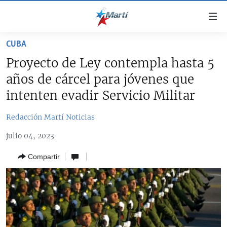
Enlaces
de
accesibilidad
CUBA
TITULARES
Ir
Proyecto de Ley contempla hasta 5
al
CUBA
años de cárcel para jóvenes que
contenido
ESTADOS UNIDOS
principal
CUBA
intenten evadir Servicio Militar
Ir
AMÉRICA LATINA
DERECHOS HUMANOS
ESTADOS UNIDOS
a
Redacción Martí Noticias
INMIGRACIÓN
la
#11JCUBA, 5 AÑOS DESPUÉS
AMÉRICA 250
julio 04, 2023
navegación
MUNDO
INFORME DEL DEPARTAMENTO DE ESTADO DE EEUU
principal
SOBRE CUBA
Compartir
DEPORTES
Ir
a
ARTE Y ENTRETENIMIENTO
la
OPINIÓN GRÁFICA
búsqueda
AUDIOVISUALES MARTÍ