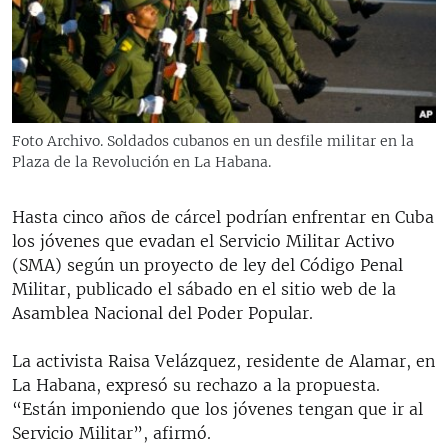
RADIO MARTÍ
ESPECIALES
MULTIMEDIA
ESPECIALES
EDITORIALES
LA REALIDAD DE LA VIVIENDA EN CUBA
Foto Archivo. Soldados cubanos en un desfile militar en la
Plaza de la Revolución en La Habana.
SER VIEJO EN CUBA
SÍGUENOS
KENTU-CUBANO
Hasta cinco años de cárcel podrían enfrentar en Cuba
LOS SANTOS DE HIALEAH
los jóvenes que evadan el Servicio Militar Activo
(SMA) según un proyecto de ley del Código Penal
DESINFORMACIÓN RUSA EN AMÉRICA LATINA
Militar, publicado el sábado en el sitio web de la
LA INVASIÓN DE RUSIA A UCRANIA
Asamblea Nacional del Poder Popular.
La activista Raisa Velázquez, residente de Alamar, en
La Habana, expresó su rechazo a la propuesta.
“Están imponiendo que los jóvenes tengan que ir al
Servicio Militar”, afirmó.