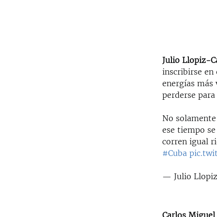
Julio Llopiz-C
inscribirse en
energías más 
perderse para
No solamente 
ese tiempo se
corren igual r
#Cuba
pic.tw
— Julio Llopi
Carlos Migue