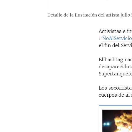
Detalle de la ilustración del artista Juli
Activistas e i
#
NoAlServicio
el fin del
Serv
El hashtag na
desaparecidos 
Supertanquero
Los socorrist
cuerpos de al