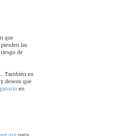
an que
 pierden las
 riesgo de
... También en
 y deseos que
gatorio
en
nge.org
para