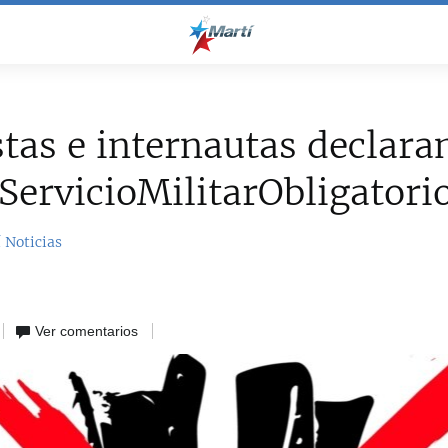
stas e internautas declara
ervicioMilitarObligatori
 Noticias
Ver comentarios