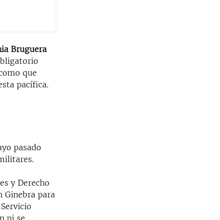
ia Bruguera
obligatorio
í como que
sta pacífica.
ayo pasado
ilitares.
les y Derecho
n Ginebra para
 Servicio
n ni se