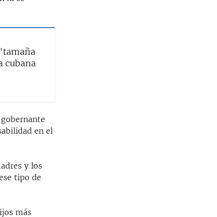
 "tamaña
a cubana
l gobernante
abilidad en el
adres y los
ese tipo de
ijos más