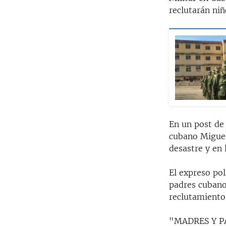
reclutarán niñ
En un post de
cubano Miguel
desastre y en 
El expreso pol
padres cubano
reclutamiento 
"MADRES Y PAD