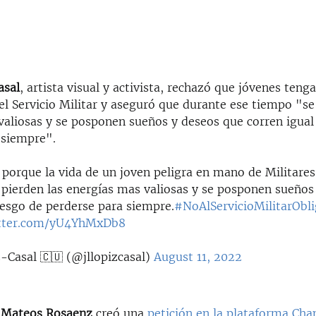
asal
, artista visual y activista, rechazó que jóvenes teng
 el Servicio Militar y aseguró que durante ese tiempo "se
valiosas y se posponen sueños y deseos que corren igual
 siempre".
porque la vida de un joven peligra en mano de Militares
 pierden las energías mas valiosas y se posponen sueños
iesgo de perderse para siempre.
#NoAlServicioMilitarObli
itter.com/yU4YhMxDb8
z-Casal 🇨🇺 (@jllopizcasal)
August 11, 2022
l Mateos Rosaenz
creó una
petición en la plataforma Cha