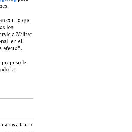
nes.
an con lo que
os los
rvicio Militar
nal, en el
e efecto".
o propuso la
endo las
tarios a la isla