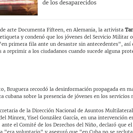
de los desaparecidos
 de arte Documenta Fifteen, en Alemania, la artivista
Tan
 etiqueta y condenó que los jóvenes del Servicio Militar 
"en primera fila ante un desastre sin antecedentes", as
 a reprimir a los ciudadanos cuando sucede alguna prote
to, Bruguera recordó la desinformación propagada en m
ra cubana sobre la presencia de jóvenes en los servicios m
cretaria de la Dirección Nacional de Asuntos Multilatera
del Minrex, Yisel González García, en una intervención e
 ante el Comité de los Derechos del Niño, declaró que el
a "era voluntario" y aseguró que "en Cuba no se recluta