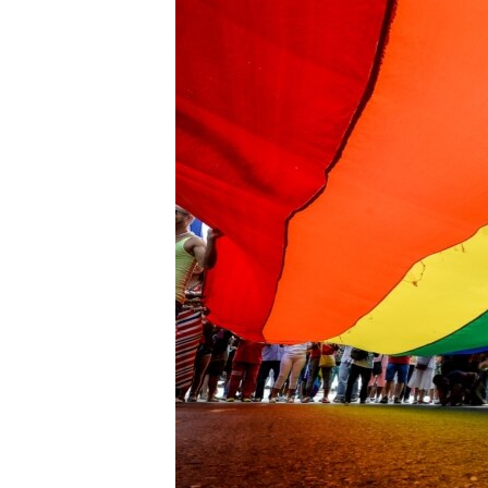
RADIO MARTÍ
ESPECIALES
MULTIMEDIA
ESPECIALES
EDITORIALES
LA REALIDAD DE LA VIVIENDA EN
CUBA
SER VIEJO EN CUBA
KENTU-CUBANO
LOS SANTOS DE HIALEAH
DESINFORMACIÓN RUSA EN
AMÉRICA LATINA
LA INVASIÓN DE RUSIA A UCRANIA