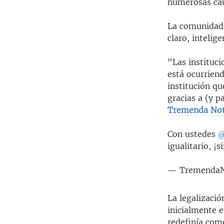
numerosas cau
La comunidad 
claro, intelige
"Las instituc
está ocurrien
institución q
gracias a (y p
Tremenda Not
Con ustedes
@
igualitario, ¡s
— TremendaN
La legalizaci
inicialmente e
redefinía com