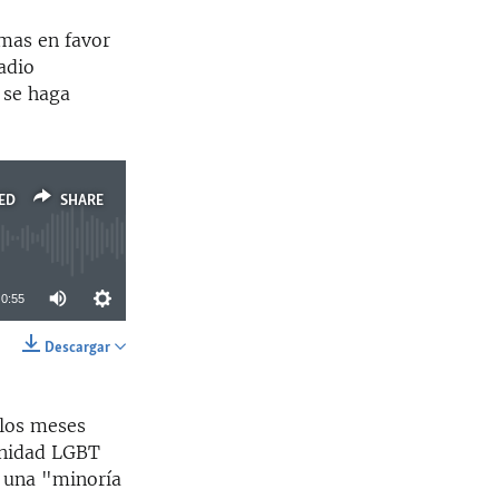
rmas en favor
adio
 se haga
ED
SHARE
0:55
Descargar
SHARE
 los meses
unidad LGBT
e una "minoría