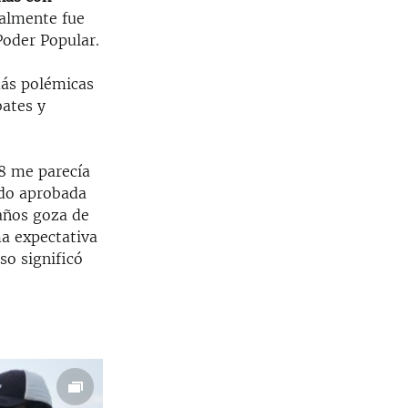
nalmente fue
Poder Popular.
más polémicas
bates y
68 me parecía
ido aprobada
años goza de
a expectativa
so significó