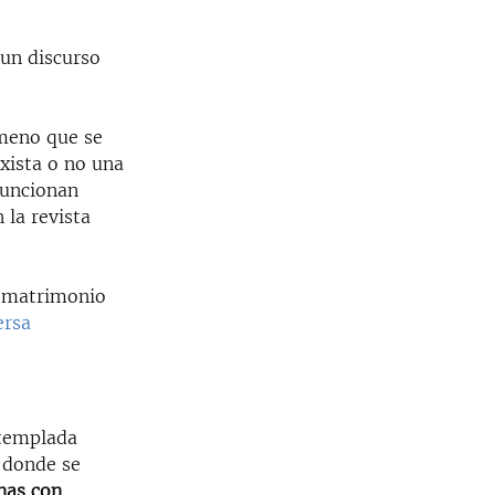
 un discurso
ómeno que se
xista o no una
funcionan
 la revista
 matrimonio
ersa
ntemplada
, donde se
nas con