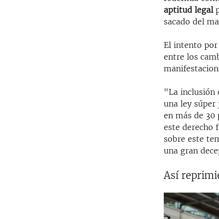
aptitud legal
p
sacado del ma
El intento po
entre los cam
manifestacione
"La inclusión 
una ley súper
en más de 30 
este derecho 
sobre este tem
una gran dece
Así reprim