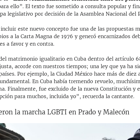
ara ello”. El texto fue sometido a consulta popular y fi
pa legislativo por decisión de la Asamblea Nacional del 
r incluir este nuevo concepto fue una de las propuestas 
bios a la Carta Magna de 1976 y generó encarnizados de
s a favor y en contra.
del matrimonio igualitario en Cuba dentro del artículo 
 justa, acorde con nuestros tiempos; una ley que ya ha s
países. Por ejemplo, la Ciudad México hace más de diez 
fundamental. En Cuba había tremendo revuelo, muchísim
a. Finalmente, fue excluido de la nueva Constitución y e
pción para muchos, incluida yo", recuerda la cantante.
ieron la marcha LGBTI en Prado y Malecón