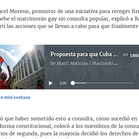
ancel Moreno, promotor de una iniciativa para recoger fi
uebe el matrimonio gay sin consulta popular, explicó a R
tí las acciones que se llevan a cabo para que finalmente
Propuesta para que Cuba apruebe matrimonio gay sin consulta popular
EMB
by
Martí Noticias | Martinoticias.com
No media source currently available
0:00
en mini ventana
EMBED
ó que haber sometido esto a consulta, como sucedió en
reforma constitucional, colocó a los miembros de la com
os de segunda, pues la mayoría decidió los derechos d