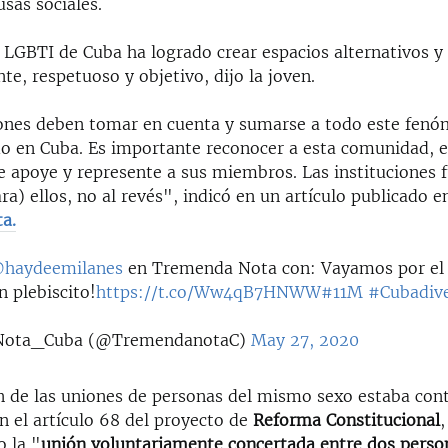
sas sociales.
LGBTI de Cuba ha logrado crear espacios alternativos y
nte, respetuoso y objetivo, dijo la joven.
iones deben tomar en cuenta y sumarse a todo este fen
do en Cuba. Es importante reconocer a esta comunidad, e
ue apoye y represente a sus miembros. Las instituciones 
ara) ellos, no al revés", indicó en un artículo publicado en
a.
haydeemilanes
en Tremenda Nota con: Vayamos por el
in plebiscito!
https://t.co/Ww4qB7HNWW
#11M
#Cubadiv
ota_Cuba (@TremendanotaC)
May 27, 2020
ón de las uniones de personas del mismo sexo estaba co
n el artículo 68 del proyecto de
Reforma Constitucional
o la "
unión voluntariamente concertada entre dos perso