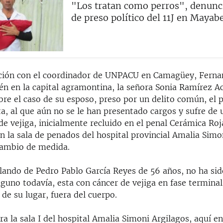
"Los tratan como perros", denun
de preso político del 11J en Mayab
ción con el coordinador de UNPACU en Camagüey, Fern
én en la capital agramontina, la señora Sonia Ramírez A
bre el caso de su esposo, preso por un delito común, el 
ta, al que aún no se le han presentado cargos y sufre de 
de vejiga, inicialmente recluido en el penal Cerámica Roj
 la sala de penados del hospital provincial Amalia Simon
cambio de medida.
ando de Pedro Pablo García Reyes de 56 años, no ha si
lguno todavía, esta con cáncer de vejiga en fase terminal
a de su lugar, fuera del cuerpo.
ra la sala I del hospital Amalia Simoni Argilagos, aquí en