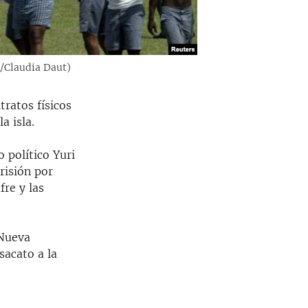
S/Claudia Daut)
ratos físicos
a isla.
 político Yuri
risión por
re y las
 Nueva
sacato a la