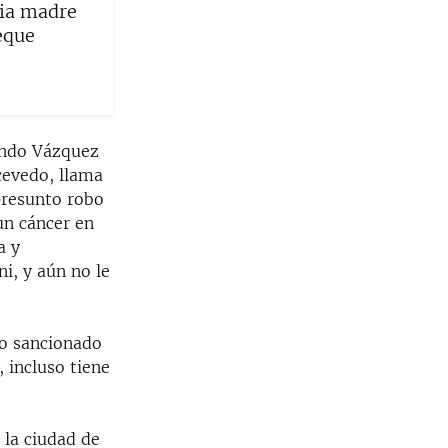
cia madre
eque
ando Vázquez
cevedo, llama
presunto robo
un cáncer en
a y
i, y aún no le
do sancionado
, incluso tiene
 la ciudad de