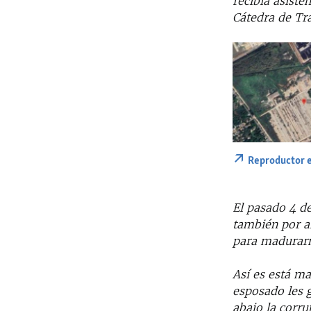
recibía asist
Cátedra de Tr
Reproductor 
El pasado 4 d
también por an
para madurarm
Así es está ma
esposado les g
abajo la corru