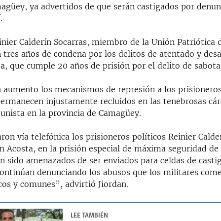
agüey, ya advertidos de que serán castigados por denun
.
inier Calderín Socarras, miembro de la Unión Patriótica
tres años de condena por los delitos de atentado y desac
a, que cumple 20 años de prisión por el delito de sabota
 aumento los mecanismos de represión a los prisioneros
ermanecen injustamente recluidos en las tenebrosas cárc
unista en la provincia de Camagüey.
on vía telefónica los prisioneros políticos Reinier Calde
ín Acosta, en la prisión especial de máxima seguridad de
an sido amenazados de ser enviados para celdas de casti
 continúan denunciando los abusos que los militares com
icos y comunes”, advirtió Jiordan.
LEE TAMBIÉN