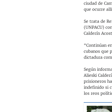
ciudad de Cam
que ocurre allí
Se trata de Re
(UNPACU) con 
Calderín Acost
“Continúan en
cubanos que p
dictadura com
Según informar
Alieski Calder
prisioneros h
indefinido si
los reos polít