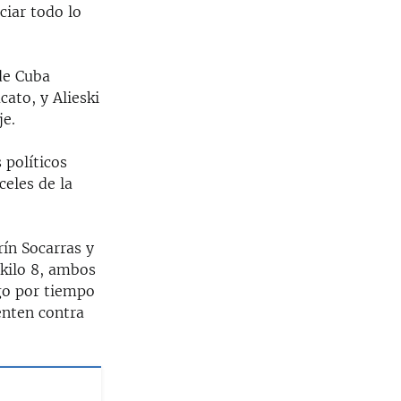
ciar todo lo
 de Cuba
ato, y Alieski
je.
 políticos
eles de la
rín Socarras y
 kilo 8, ambos
go por tiempo
enten contra