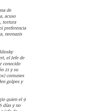
ana de
a, acuso
, tortura
mi preferencia
ra, neonazis
Aliosky
t, el Jefe de
or conocido
n 21 y su
sos) comunes
den golpes y
io quien el 9
6 días y no