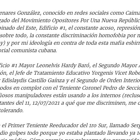
enares González, conocido en redes sociales como Caim
gado del Movimiento Opositores Por Una Nueva Repúblic
nado del Este, Edificio #1, el constante acoso, represión
 sobre todo, la constante discriminación homofobia por 
y) y por mi ideología en contra de toda esta mafia esbir
orial comunista cubana.
dificio #1 Mayor Leonelvis Hardy Baró, el Segundo Mayor 
ón, el Jefe de Tratamiento Educativo Yorgenis Vicet Rober
 Edislaydis Castillo Gaínza y el Segundo de Orden Interi
odos en complot con el Teniente Coronel Pedro de Secció
iosos manipuladores están usando a los internos (reclu
tantes del 11, 12/07/2021 a qué que me discriminen, me 
tolerando.
 el Primer Teniente Reeducador del 1ro Sur, llamado Serg
dio golpes todo porque yo estaba plantado llevando ya 1