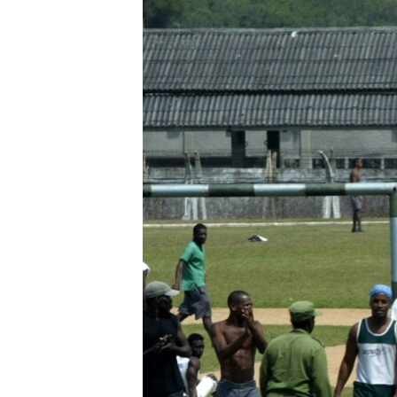
RADIO MARTÍ
ESPECIALES
MULTIMEDIA
ESPECIALES
EDITORIALES
LA REALIDAD DE LA VIVIENDA EN
CUBA
SER VIEJO EN CUBA
KENTU-CUBANO
LOS SANTOS DE HIALEAH
DESINFORMACIÓN RUSA EN
AMÉRICA LATINA
LA INVASIÓN DE RUSIA A UCRANIA