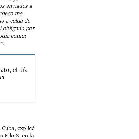
os enviados a
acheco me
do a celda de
í obligado por
podía comer
”.
to, el día
ba
 Cuba, explicó
n Kilo 8, en la