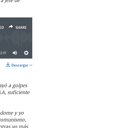
a jefe de
ED
SHARE
2:37
Descargar
SHARE
ayó a golpes
.A, suficiente
ándome y yo
l comunismo,
entras yo más