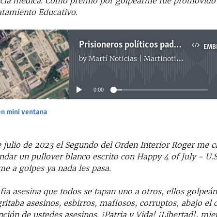
encia médica. Cómo premio por golpearme fue promovido 
atamiento Educativo.
Prisioneros políticos padecen por partida doble los rigores de las cárceles en Cuba
EMB
by
Martí Noticias | Martinoticias.com
No media source currently available
0:00
en mini ventana
EMBED
e julio de 2023 el Segundo del Orden Interior Roger me c
dar un pullover blanco escrito con Happy 4 of July - U.S
e a golpes ya nada les pasa.
fia asesina que todos se tapan uno a otros, ellos golpe
ritaba asesinos, esbirros, mafiosos, corruptos, abajo e
pción de ustedes asesinos. ¡Patria y Vida! ¡Libertad!, mi