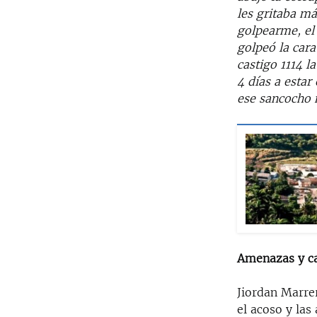
les gritaba m
golpearme, el
golpeó la cara
castigo 1114 l
4 días a esta
ese sancocho 
Amenazas y ca
Jiordan Marre
el acoso y las