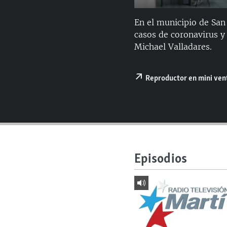
RADIO MARTÍ
ESPECIALES
En el municipio de San
casos de coronavirus y 
MULTIMEDIA
ESPECIALES
Michael Valladares.
EDITORIALES
LA REALIDAD DE LA VIVIENDA EN
CUBA
Reproductor en mini ve
SER VIEJO EN CUBA
KENTU-CUBANO
LOS SANTOS DE HIALEAH
DESINFORMACIÓN RUSA EN
AMÉRICA LATINA
Episodios
LA INVASIÓN DE RUSIA A UCRANIA