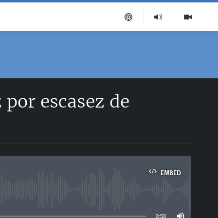
 por escasez de
EMBED
able
0:58