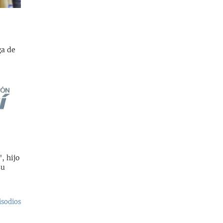
ga de
, hijo
su
isodios