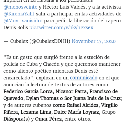
@menosveinte
y Héctor Luis Valdés, y a la activista
@KireniaYalit
salir a participar en las actividades de
@Mov_sanisidro
para pedir la liberación del rapero
Denis Solis
pic.twitter.com/whkyhPxsex
— Cubalex (@CubalexDDHH)
November 17, 2020
"Es un gesto que surgió frente a la estación de
policía de Cuba y Chacón y que queremos mantener
como aliento poético mientras Denis esté
encarcelado", explican en un
comunicado
en el que
anuncian la lectura de textos de autores como
Federico García Lorca, Nicanor Parra, Francisco de
Quevedo, Dylan Thomas o Sor Juana Inés de la Cruz
;
y de autores cubanos
como Rafael Alcides, Virgilio
Piñera, Lezama Lima, Dulce María Loynaz
, Grupo
Diáspora(s)
y
Omar Pérez
, entre otros.