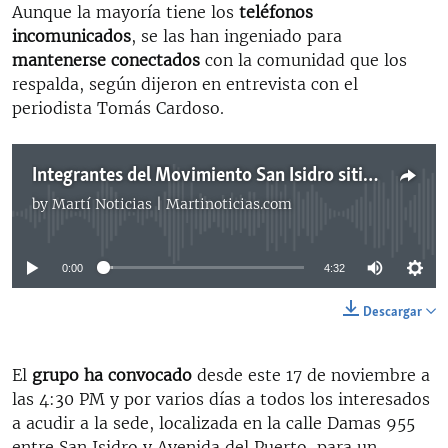
Aunque la mayoría tiene los
teléfonos
incomunicados
, se las han ingeniado para
mantenerse conectados
con la comunidad que los
respalda, según dijeron en entrevista con el
periodista Tomás Cardoso.
Integrantes del Movimiento San Isidro sitiados en la sede
by
Martí Noticias | Martinoticias.com
No media source currently available
0:00
4:32
Descargar
El
grupo ha convocado
desde este 17 de noviembre a
las 4:30 PM y por varios días a todos los interesados
a acudir a la sede, localizada en la calle Damas 955
entre San Isidro y Avenida del Puerto, para un