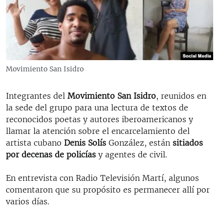
RADIO MARTÍ
ESPECIALES
MULTIMEDIA
ESPECIALES
EDITORIALES
LA REALIDAD DE LA VIVIENDA EN CUBA
Movimiento San Isidro
SER VIEJO EN CUBA
SÍGUENOS
Integrantes del
Movimiento San Isidro
, reunidos en
KENTU-CUBANO
la sede del grupo para una lectura de textos de
LOS SANTOS DE HIALEAH
reconocidos poetas y autores iberoamericanos y
llamar la atención sobre el encarcelamiento del
DESINFORMACIÓN RUSA EN AMÉRICA LATINA
artista cubano
Denis Solís
González, están
sitiados
LA INVASIÓN DE RUSIA A UCRANIA
por decenas de policías
y agentes de civil.
En entrevista con Radio Televisión Martí, algunos
comentaron que su propósito es permanecer allí por
varios días.